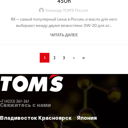
450h
Команда TOM'S Россия
RX — самый популярный Lexus в России, и масло для него
выбирают между двумя вязкостями: 0W-20 для ат...
ЧИТАТЬ ДАЛЕЕ
1
2
3
›
»
+7 (4232) 261-261
Свяжитесь с нами
Владивосток
Красноярск
Япония