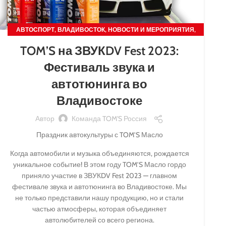
,
,
,
АВТОСПОРТ
ВЛАДИВОСТОК
НОВОСТИ И МЕРОПРИЯТИЯ
ПРОМО-АКЦИИ
TOM’S на ЗВУКDV Fest 2023:
Фестиваль звука и
автотюнинга во
Владивостоке
Автор
Команда TOM'S Россия
Праздник автокультуры с TOM’S Масло
Когда автомобили и музыка объединяются, рождается
уникальное событие! В этом году TOM’S Масло гордо
приняло участие в ЗВУКDV Fest 2023 — главном
фестивале звука и автотюнинга во Владивостоке. Мы
не только представили нашу продукцию, но и стали
частью атмосферы, которая объединяет
автолюбителей со всего региона.