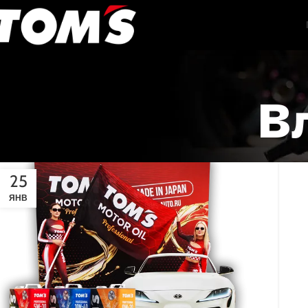
В
25
ЯНВ