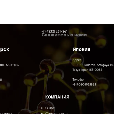
+7 (4232) 261-261
Свяжитесь с нами
ярск
Япония
Адрес
е, 5г, стр.16
6-13-10, Todoroki, Setagaya-ku,
Tokyo Japan 158-0082
61
Телефон
+8190604955885
КОМПАНИЯ
О нас
идкости
Сертификаты