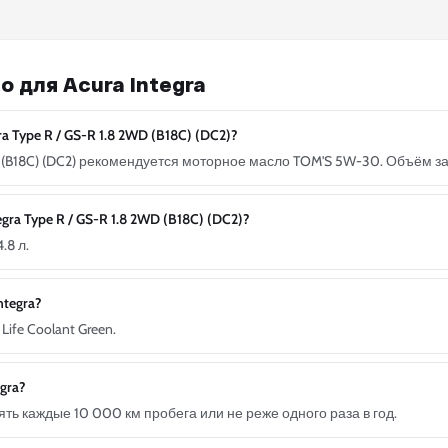
 для Acura Integra
 Type R / GS-R 1.8 2WD (B18C) (DC2)?
2WD (B18C) (DC2) рекомендуется моторное масло TOM'S 5W-30. Объём за
a Type R / GS-R 1.8 2WD (B18C) (DC2)?
.8 л.
tegra?
ife Coolant Green.
gra?
ь каждые 10 000 км пробега или не реже одного раза в год.