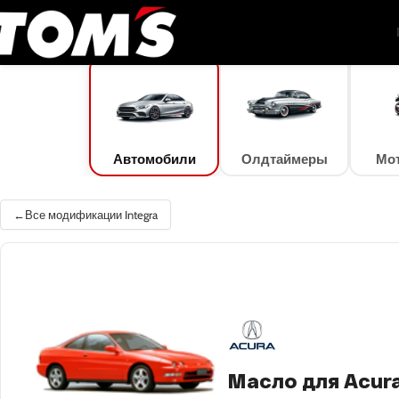
TOM'S Oil
/
Подбор масла
/
Автомобили
/
Acura
/
Integra
/
Integra Type R / GS-R
Автомобили
Олдтаймеры
Мо
Все модификации Integra
Масло для Acura 