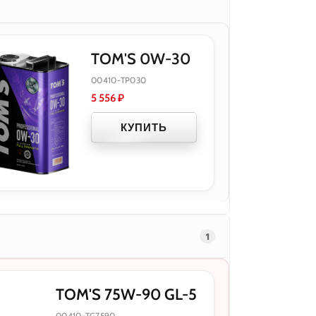
TOM'S 0W-30
00410-TP030
5 556
₽
КУПИТЬ
1
TOM'S 75W-90 GL-5
00410-TG7590