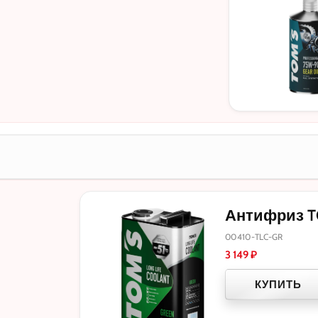
Антифриз TOM
00410-TLC-GR
3 149
₽
КУПИТЬ