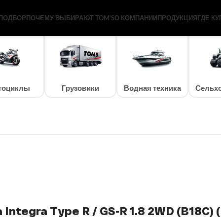
 1.8 2WD (B18C) (DC2)
ПОДБОР
ПОЧЕМУ ВЫБИРАЮТ TOM’S
О КОМПАНИИ
ПРОДУКЦИЯ
ГДЕ КУ
тоциклы
Грузовики
Водная техника
Сельхо
Integra Type R / GS-R 1.8 2WD (B18C) 