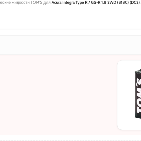
еские жидкости TOM'S для
Acura Integra Type R / GS-R 1.8 2WD (B18C) (DC2)
МОТОРНЫЕ
0W-20
5W-30
10W-40
5W-30 C3
5W-30 DL-1
0W-20 PAO
0W-20 Hybri
5W-40
0W-30
0W-30 DL-1