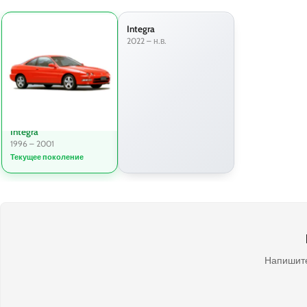
Integra
2022 – н.в.
Integra
1996 – 2001
Текущее поколение
Напишите