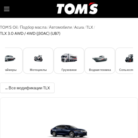
TOM'S Oil
/
Подбор масла
/
Автомобили
/
Acura
/
TLX
/
TLX 3.0 AWD / 4WD (J30AC) (UB7)
лдтаймеры
Мотоциклы
Грузовики
Водная техника
Сельхозтехн
Все модификации TLX