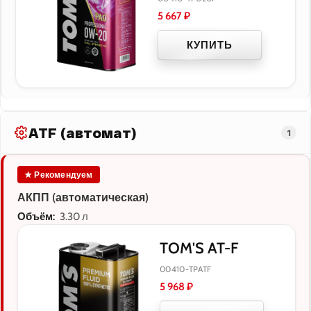
5 667
₽
КУПИТЬ
ATF (автомат)
1
★ Рекомендуем
АКПП (автоматическая)
Объём:
3.30 л
TOM'S AT-F
00410-TPATF
5 968
₽