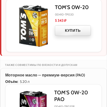
TOM'S 0W-20
00410-TP020
5 343
₽
КУПИТЬ
ТАКЖЕ СОВМЕСТИМЫ ПО ВЯЗКОСТИ И ДОПУСКАМ
Моторное масло — премиум-версия (PAO)
Объём:
5.20 л
TOM'S 0W-20
PAO
00410-TP020P