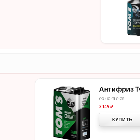
Антифриз TOM
00410-TLC-GR
3 149
₽
КУПИТЬ