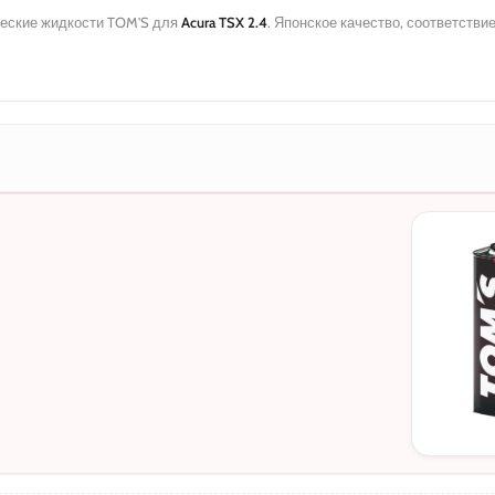
еские жидкости TOM'S для
Acura TSX 2.4
. Японское качество, соответств
МОТОРНЫЕ
0W-20
5W-30
10W-40
5W-30 C3
5W-30 DL-1
0W-20 PAO
0W-20 Hybri
5W-40
0W-30
0W-30 DL-1