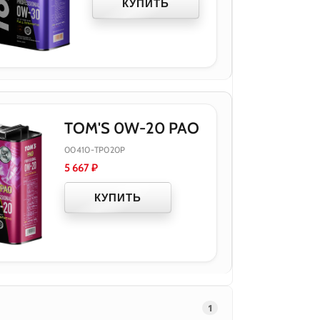
КУПИТЬ
TOM'S 0W-20 PAO
00410-TP020P
5 667
₽
КУПИТЬ
1