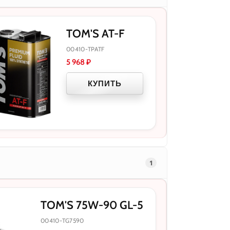
TOM'S AT-F
00410-TPATF
5 968
₽
КУПИТЬ
1
TOM'S 75W-90 GL-5
00410-TG7590