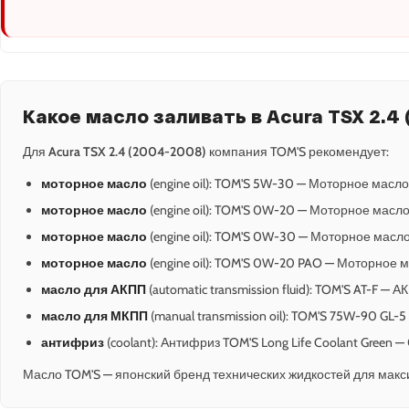
Какое масло заливать в Acura TSX 2.4
Для
Acura TSX 2.4 (2004-2008)
компания TOM'S рекомендует:
моторное масло
(engine oil): TOM'S 5W-30 — Моторное масло
моторное масло
(engine oil): TOM'S 0W-20 — Моторное масло
моторное масло
(engine oil): TOM'S 0W-30 — Моторное масло
моторное масло
(engine oil): TOM'S 0W-20 PAO — Моторное 
масло для АКПП
(automatic transmission fluid): TOM'S AT-F — 
масло для МКПП
(manual transmission oil): TOM'S 75W-90 GL-
антифриз
(coolant): Антифриз TOM'S Long Life Coolant Green 
Масло TOM'S — японский бренд технических жидкостей для макс