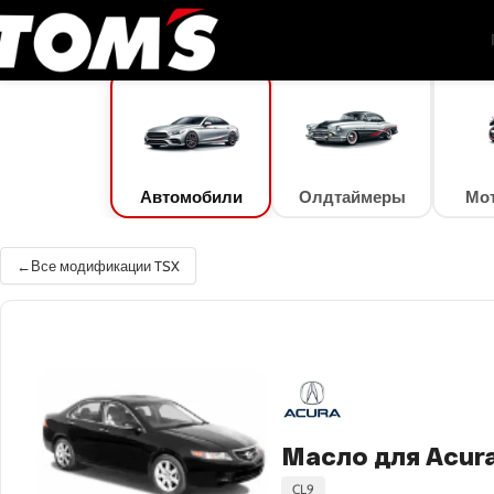
TOM'S Oil
/
Подбор масла
/
Автомобили
/
Acura
/
TSX
/
TSX 2.4
Автомобили
Олдтаймеры
Мо
Все модификации TSX
Масло для Acura
CL9