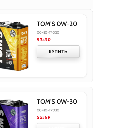
TOM'S 0W-20
00410-TP020
5 343
₽
КУПИТЬ
TOM'S 0W-30
00410-TP030
5 556
₽