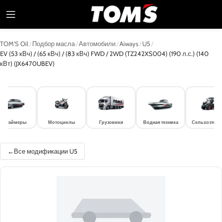
TOM'S Oil
/
Подбор масла
/
Автомобили
/
Aiways
/
U5
/
EV (53 кВч) / (65 кВч) / (83 кВч) FWD / 2WD (TZ242XS004) (190 л.с.) (140
кВт) (JX6470UBEV)
лдтаймеры
Мотоциклы
Грузовики
Водная техника
Сельхозтехн
Все модификации U5