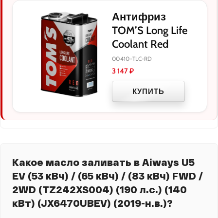
Антифриз
TOM’S Long Life
Coolant Red
00410-TLC-RD
3 147
₽
КУПИТЬ
Какое масло заливать в Aiways U5
EV (53 кВч) / (65 кВч) / (83 кВч) FWD /
2WD (TZ242XS004) (190 л.с.) (140
кВт) (JX6470UBEV) (2019-н.в.)?