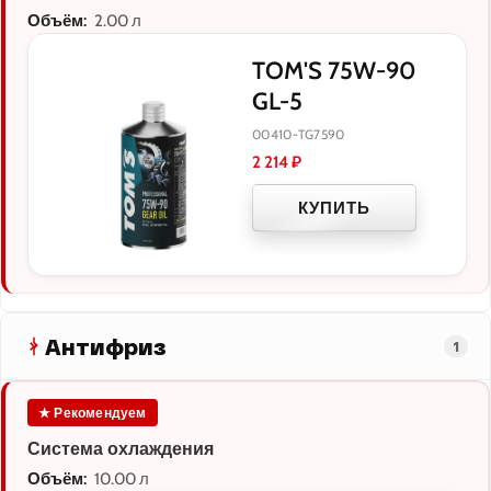
Объём:
2.00 л
TOM'S 75W-90
GL-5
00410-TG7590
2 214
₽
КУПИТЬ
Антифриз
1
★ Рекомендуем
Система охлаждения
Объём:
10.00 л