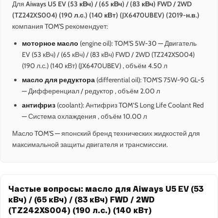
Для
Aiways U5 EV (53 кВч) / (65 кВч) / (83 кВч) FWD / 2WD
(TZ242XS004) (190 л.с.) (140 кВт) (JX6470UBEV) (2019-н.в.)
компания TOM'S рекомендует:
моторное масло
(engine oil): TOM'S 5W-30 — Двигатель
EV (53 кВч) / (65 кВч) / (83 кВч) FWD / 2WD (TZ242XS004)
(190 л.с.) (140 кВт) (JX6470UBEV) , объём 4.50 л
масло для редуктора
(differential oil): TOM'S 75W-90 GL-5
— Дифференциал / редуктор , объём 2.00 л
антифриз
(coolant): Антифриз TOM’S Long Life Coolant Red
— Система охлаждения , объём 10.00 л
Масло TOM'S — японский бренд технических жидкостей для
максимальной защиты двигателя и трансмиссии.
Частые вопросы: масло для Aiways U5 EV (53
кВч) / (65 кВч) / (83 кВч) FWD / 2WD
(TZ242XS004) (190 л.с.) (140 кВт)