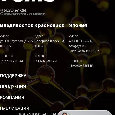
+7 (4232) 261-261
Свяжитесь с нами
Владивосток
Красноярск
Япония
Адрес
Адрес
Адрес
ул. 1-я Круговая, д. 25А,
Северное шоссе, 5г,
6-13-10, Todoroki,
оф. 309
стр.16
Setagaya-ku,
Tokyo Japan 158-0082
Телефон
Телефон
+7 (4232) 261-261
+7 (4232) 261-261
Телефон
+8190604955885
ПОДДЕРЖКА
ПРОДУКЦИЯ
КОМПАНИЯ
ПУБЛИКАЦИИ
© 2026 TOM'S-AUTO.RU. Все права защищены.