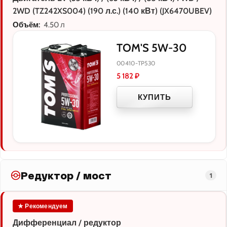
2WD (TZ242XS004) (190 л.с.) (140 кВт) (JX6470UBEV)
Объём:
4.50 л
TOM'S 5W-30
00410-TP530
5 182
₽
КУПИТЬ
Редуктор / мост
1
★ Рекомендуем
Дифференциал / редуктор