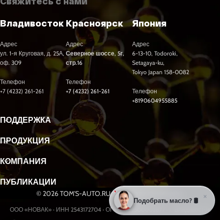
Свяжитесь с нами
Владивосток
Красноярск
Япония
Адрес
Адрес
Адрес
ул. 1-я Круговая, д. 25А,
Северное шоссе, 5г,
6-13-10, Todoroki,
оф. 309
стр.16
Setagaya-ku,
Tokyo Japan 158-0082
Телефон
Телефон
+7 (4232) 261-261
+7 (4232) 261-261
Телефон
+8190604955885
ПОДДЕРЖКА
ПРОДУКЦИЯ
КОМПАНИЯ
ПУБЛИКАЦИИ
© 2026 TOM'S-AUTO.RU. Все права защищены.
×
Подобрать масло? 🛢️
ООО «НОВАК» · ИНН 2543172704 · ОГРН 1232500002877 · г. Владивосток