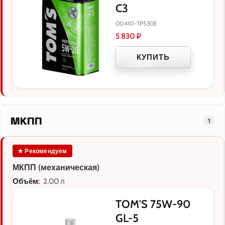
C3
00410-TP530E
5 830
₽
КУПИТЬ
МКПП
1
★ Рекомендуем
МКПП (механическая)
Объём:
2.00 л
TOM'S 75W-90
GL-5