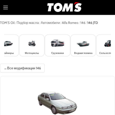
TOM'S Oil
/
Подбор масла
/
Автомобили
/
Alfa Romeo
/
146
/
146 JTD
лдтаймеры
Мотоциклы
Грузовики
Водная техника
Сельхозтехн
Все модификации 146