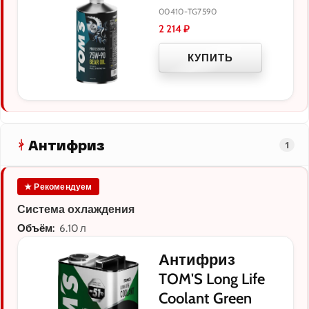
00410-TG7590
2 214
₽
КУПИТЬ
Антифриз
1
★ Рекомендуем
Система охлаждения
Объём:
6.10 л
Антифриз
TOM'S Long Life
Coolant Green