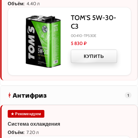
Объём:
4.40 л
TOM'S 5W-30-
C3
00410-TP530E
5 830
₽
КУПИТЬ
Антифриз
1
★ Рекомендуем
Система охлаждения
Объём:
7.20 л