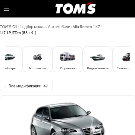
TOM'S Oil
/
Подбор масла
/
Автомобили
/
Alfa Romeo
/
147
/
147 1.9 JTDm (88 кВт)
лдтаймеры
Мотоциклы
Грузовики
Водная техника
Сельхозтехн
Все модификации 147