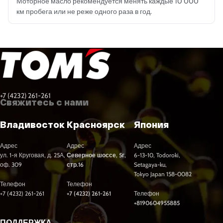
Моторное масло рекомендуется менять каждые 10 000
км пробега или не реже одного раза в год.
+7 (4232) 261-261
Свяжитесь с нами
Владивосток
Красноярск
Япония
Адрес
Адрес
Адрес
ул. 1-я Круговая, д. 25А,
Северное шоссе, 5г,
6-13-10, Todoroki,
оф. 309
стр.16
Setagaya-ku,
Tokyo Japan 158-0082
Телефон
Телефон
+7 (4232) 261-261
+7 (4232) 261-261
Телефон
+8190604955885
ПОДДЕРЖКА