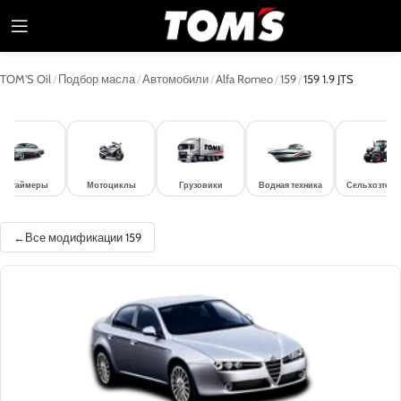
TOM'S Oil
/
Подбор масла
/
Автомобили
/
Alfa Romeo
/
159
/
159 1.9 JTS
лдтаймеры
Мотоциклы
Грузовики
Водная техника
Сельхозтехн
Все модификации 159