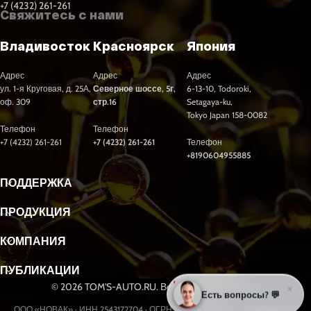
+7 (4232) 261-261
Свяжитесь с нами
Владивосток
Красноярск
Япония
Адрес
Адрес
Адрес
ул. 1-я Круговая, д. 25А,
Северное шоссе, 5г,
6-13-10, Todoroki,
оф. 309
стр.16
Setagaya-ku,
Tokyo Japan 158-0082
Телефон
Телефон
+7 (4232) 261-261
+7 (4232) 261-261
Телефон
+8190604955885
ПОДДЕРЖКА
ПРОДУКЦИЯ
КОМПАНИЯ
ПУБЛИКАЦИИ
© 2026 TOM'S-AUTO.RU. Все права защищены.
×
Есть вопросы? 💬
ООО «НОВАК» · ИНН 2543172704 · ОГРН 1232500002877 · г. Владивосток