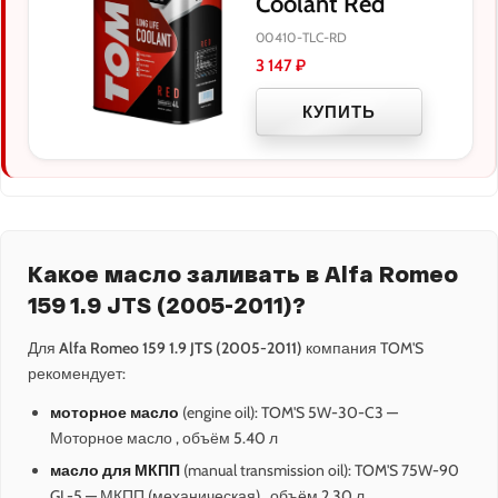
Coolant Red
00410-TLC-RD
3 147
₽
КУПИТЬ
Какое масло заливать в Alfa Romeo
159 1.9 JTS (2005-2011)?
Для
Alfa Romeo 159 1.9 JTS (2005-2011)
компания TOM'S
рекомендует:
моторное масло
(engine oil): TOM'S 5W-30-C3 —
Моторное масло , объём 5.40 л
масло для МКПП
(manual transmission oil): TOM'S 75W-90
GL-5 — МКПП (механическая) , объём 2.30 л