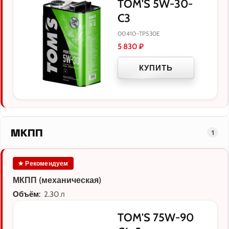
TOM'S 5W-30-
C3
00410-TP530E
5 830
₽
КУПИТЬ
МКПП
1
★ Рекомендуем
МКПП (механическая)
Объём:
2.30 л
TOM'S 75W-90