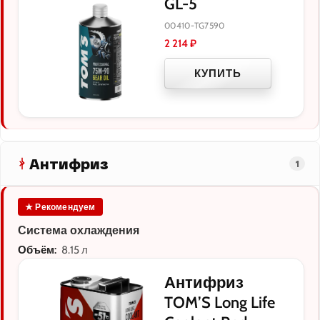
GL-5
00410-TG7590
2 214
₽
КУПИТЬ
Антифриз
1
★ Рекомендуем
Система охлаждения
Объём:
8.15 л
Антифриз
TOM’S Long Life