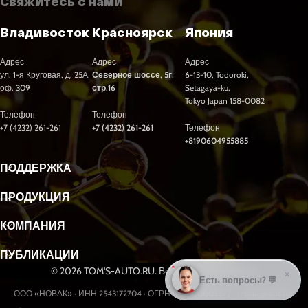
Свяжитесь с нами
Владивосток
Красноярск
Япония
Адрес
Адрес
Адрес
ул. 1-я Круговая, д. 25А,
Северное шоссе, 5г,
6-13-10, Todoroki,
оф. 309
стр.16
Setagaya-ku,
Tokyo Japan 158-0082
Телефон
Телефон
+7 (4232) 261-261
+7 (4232) 261-261
Телефон
+8190604955885
ПОДДЕРЖКА
ПРОДУКЦИЯ
КОМПАНИЯ
ПУБЛИКАЦИИ
© 2026 TOM'S-AUTO.RU. Все права защищены.
×
Подобрать масло? 🛢️
ООО «НОВАК» · ИНН 2543172704 · ОГРН 1232500002877 · г. Владивосток