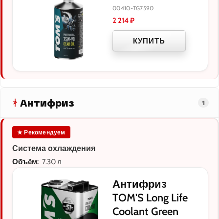
00410-TG7590
2 214
₽
КУПИТЬ
Антифриз
1
★ Рекомендуем
Система охлаждения
Объём:
7.30 л
Антифриз
TOM'S Long Life
Coolant Green