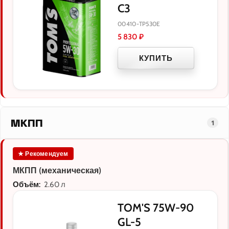
C3
00410-TP530E
5 830
₽
КУПИТЬ
МКПП
1
★ Рекомендуем
МКПП (механическая)
Объём:
2.60 л
TOM'S 75W-90
GL-5