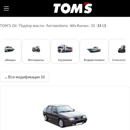
TOM'S Oil
/
Подбор масла
/
Автомобили
/
Alfa Romeo
/
33
/
33 1.5
лдтаймеры
Мотоциклы
Грузовики
Водная техника
Сельхозтехн
Все модификации 33