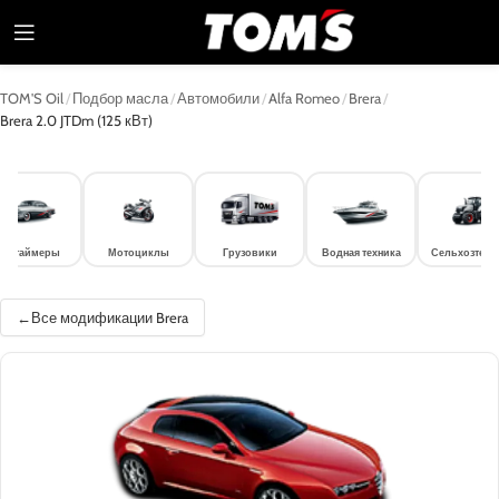
TOM'S Oil
/
Подбор масла
/
Автомобили
/
Alfa Romeo
/
Brera
/
Brera 2.0 JTDm (125 кВт)
лдтаймеры
Мотоциклы
Грузовики
Водная техника
Сельхозтехн
Все модификации Brera