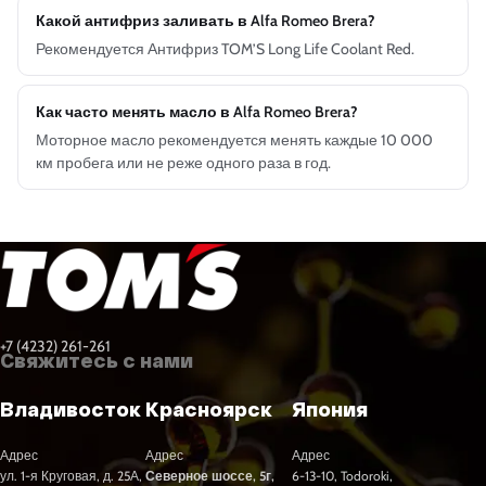
Какой антифриз заливать в Alfa Romeo Brera?
Рекомендуется Антифриз TOM’S Long Life Coolant Red.
Как часто менять масло в Alfa Romeo Brera?
Моторное масло рекомендуется менять каждые 10 000
км пробега или не реже одного раза в год.
+7 (4232) 261-261
Свяжитесь с нами
Владивосток
Красноярск
Япония
Адрес
Адрес
Адрес
ул. 1-я Круговая, д. 25А,
Северное шоссе, 5г,
6-13-10, Todoroki,