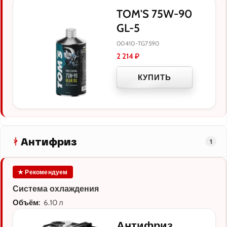
TOM'S 75W-90
GL-5
00410-TG7590
2 214
₽
КУПИТЬ
Антифриз
1
★ Рекомендуем
Система охлаждения
Объём:
6.10 л
Антифриз