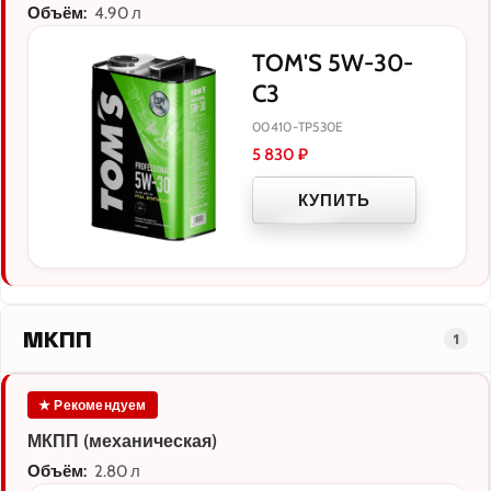
Объём:
4.90 л
TOM'S 5W-30-
C3
00410-TP530E
5 830
₽
КУПИТЬ
МКПП
1
★ Рекомендуем
МКПП (механическая)
Объём:
2.80 л