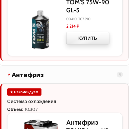
TOM'S 75W-90
GL-5
00410-TG7590
2 214
₽
КУПИТЬ
Антифриз
1
★ Рекомендуем
Система охлаждения
Объём:
10.30 л
Антифриз