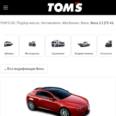
TOM'S Oil
/
Подбор масла
/
Автомобили
/
Alfa Romeo
/
Brera
/
Brera 3.2 JTS V6
лдтаймеры
Мотоциклы
Грузовики
Водная техника
Сельхозтехн
Все модификации Brera