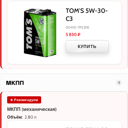
TOM'S 5W-30-
C3
00410-TP530E
5 830
₽
КУПИТЬ
МКПП
1
★ Рекомендуем
МКПП (механическая)
Объём:
2.80 л