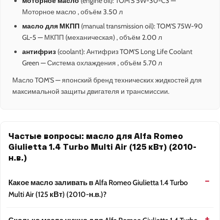
моторное масло
(engine oil): TOM'S 5W-30-C3 —
Моторное масло , объём 3.50 л
масло для МКПП
(manual transmission oil): TOM'S 75W-90
GL-5 — МКПП (механическая) , объём 2.00 л
антифриз
(coolant): Антифриз TOM'S Long Life Coolant
Green — Система охлаждения , объём 5.70 л
Масло TOM'S — японский бренд технических жидкостей для
максимальной защиты двигателя и трансмиссии.
Частые вопросы: масло для Alfa Romeo
Giulietta 1.4 Turbo Multi Air (125 кВт) (2010-
н.в.)
Какое масло заливать в Alfa Romeo Giulietta 1.4 Turbo
Multi Air (125 кВт) (2010-н.в.)?