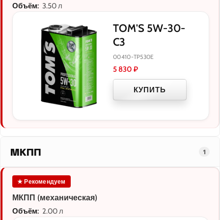
Объём:
3.50 л
TOM'S 5W-30-
C3
00410-TP530E
5 830
₽
КУПИТЬ
МКПП
1
★ Рекомендуем
МКПП (механическая)
Объём:
2.00 л