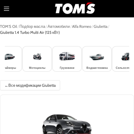
TOM'S Oil
/
Подбор масла
/
Автомобили
/
Alfa Romeo
/
Giulietta
/
Giulietta 1.4 Turbo Multi Air (125 кВт)
лдтаймеры
Мотоциклы
Грузовики
Водная техника
Сельхозтехн
Все модификации Giulietta