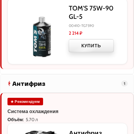
TOM'S 75W-90
GL-5
00410-TG7590
2 214
₽
КУПИТЬ
Антифриз
1
★ Рекомендуем
Система охлаждения
Объём:
5.70 л
Антифриз