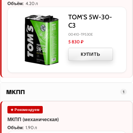
Объём:
4.20 л
TOM'S 5W-30-
C3
00410-TP530E
5 830
₽
КУПИТЬ
МКПП
1
★ Рекомендуем
МКПП (механическая)
Объём:
1.90 л