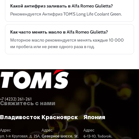
Какой антифриз заливать в Alfa Romeo Giulietta?
Рекомендуется Антифриз TOM'S Long Life Coolant Green.
Как часто менять масло в Alfa Romeo Giulietta?
Моторное масло рекомендуется менять каждые 10 000
км пробега или не реже одного раза в год.
+7 (4232) 261-261
Свяжитесь с нами
Владивосток
Красноярск
Япония
Адрес
Адрес
Адрес
ул. 1-я Круговая, д. 25А,
Северное шоссе, 5г,
6-13-10, Todoroki,