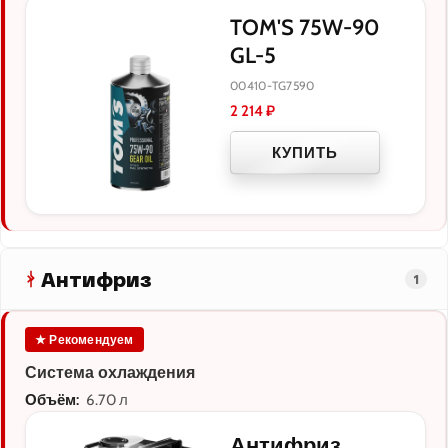
TOM'S 75W-90
GL-5
00410-TG7590
2 214
₽
КУПИТЬ
Антифриз
1
★ Рекомендуем
Система охлаждения
Объём:
6.70 л
Антифриз