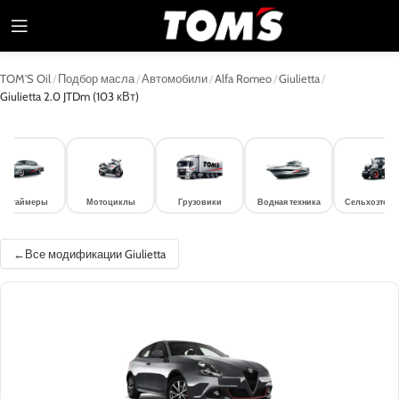
TOM'S Oil
/
Подбор масла
/
Автомобили
/
Alfa Romeo
/
Giulietta
/
Giulietta 2.0 JTDm (103 кВт)
лдтаймеры
Мотоциклы
Грузовики
Водная техника
Сельхозтехн
Все модификации Giulietta