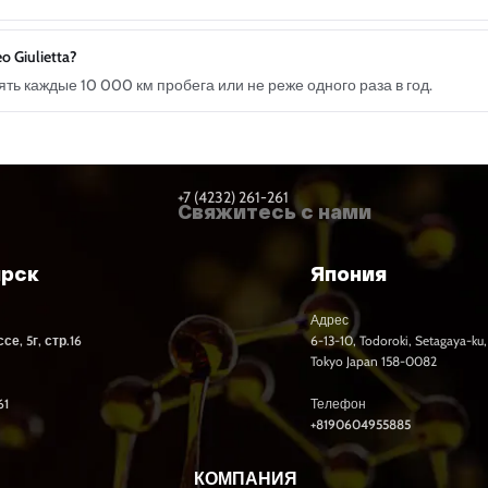
 Giulietta?
ь каждые 10 000 км пробега или не реже одного раза в год.
+7 (4232) 261-261
Свяжитесь с нами
ярск
Япония
Адрес
е, 5г, стр.16
6-13-10, Todoroki, Setagaya-ku,
Tokyo Japan 158-0082
61
Телефон
+8190604955885
КОМПАНИЯ