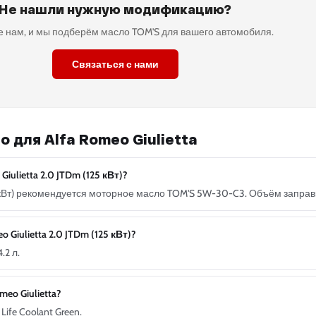
Не нашли нужную модификацию?
 нам, и мы подберём масло TOM'S для вашего автомобиля.
Связаться с нами
 для Alfa Romeo Giulietta
ulietta 2.0 JTDm (125 кВт)?
25 кВт) рекомендуется моторное масло TOM'S 5W-30-C3. Объём заправк
Giulietta 2.0 JTDm (125 кВт)?
.2 л.
eo Giulietta?
ife Coolant Green.