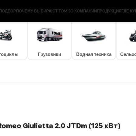
JTDm (125 кВт)
ПОДБОР
ПОЧЕМУ ВЫБИРАЮТ TOM’S
О КОМПАНИИ
ПРОДУКЦИЯ
ГДЕ КУ
тоциклы
Грузовики
Водная техника
Сельхо
omeo Giulietta 2.0 JTDm (125 кВт)