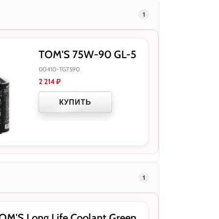
1
TOM'S 75W-90 GL-5
00410-TG7590
2 214
₽
КУПИТЬ
1
'S Long Life Coolant Green