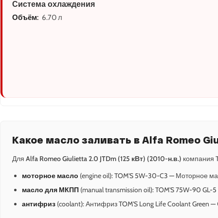
Система охлаждения
Объём:
6.70 л
Какое масло заливать в Alfa Romeo Giul
Для
Alfa Romeo Giulietta 2.0 JTDm (125 кВт) (2010-н.в.)
компания T
моторное масло
(engine oil): TOM'S 5W-30-C3 — Моторное ма
масло для МКПП
(manual transmission oil): TOM'S 75W-90 GL-
антифриз
(coolant): Антифриз TOM'S Long Life Coolant Green 