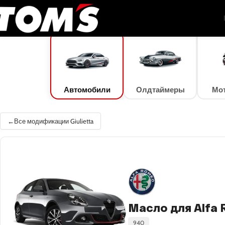
TOM'S Oil
/
Подбор масла
/
Автомобили
/
Alfa Romeo
/
Giulietta
/
Giulietta 2.0 
Автомобили
Олдтаймеры
Мо
Все модификации Giulietta
Масло для Alfa R
940