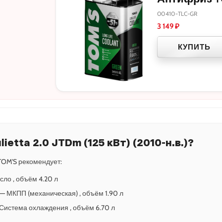
00410-TLC-GR
3 149
₽
КУПИТЬ
ietta 2.0 JTDm (125 кВт) (2010-н.в.)?
OM'S рекомендует:
сло , объём 4.20 л
5 — МКПП (механическая) , объём 1.90 л
— Система охлаждения , объём 6.70 л