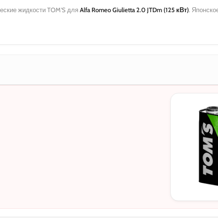
еские жидкости TOM'S для
Alfa Romeo Giulietta 2.0 JTDm (125 кВт)
. Японско
МОТОРНЫЕ
0W-20
5W-30
10W-40
5W-30 C3
5W-30 DL-1
0W-20 PAO
0W-20 Hybri
5W-40
0W-30
0W-30 DL-1