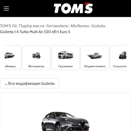
TOM'S Oil
/
Подбор масла
/
Автомобили
/
Alfa Romeo
/
Giulietta
/
Giulietta 1.4 Turbo Multi Air (120 кВт) Euro 5
лдтаймеры
Мотоциклы
Грузовики
Водная техника
Сельхозтехн
Все модификации Giulietta