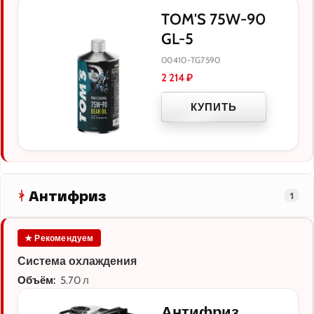
TOM'S 75W-90
GL-5
00410-TG7590
2 214
₽
КУПИТЬ
Антифриз
1
★ Рекомендуем
Система охлаждения
Объём:
5.70 л
Антифриз