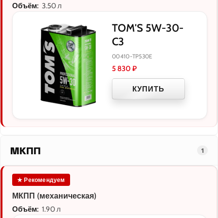
Объём:
3.50 л
TOM'S 5W-30-
C3
00410-TP530E
5 830
₽
КУПИТЬ
МКПП
1
★ Рекомендуем
МКПП (механическая)
Объём:
1.90 л