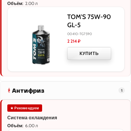
Объём:
2.00 л
TOM'S 75W-90
GL-5
00410-TG7590
2 214
₽
КУПИТЬ
Антифриз
1
★ Рекомендуем
Система охлаждения
Объём:
6.00 л