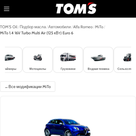
TOM'S Oil
/
Подбор масла
/
Автомобили
/
Alfa Romeo
/
MiTo
/
MiTo 1.4 16V Turbo Multi Air (125 кВт) Euro 6
лдтаймеры
Мотоциклы
Грузовики
Водная техника
Сельхозтехн
Все модификации MiTo