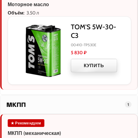
Моторное масло
Объём:
3.50 л
TOM'S 5W-30-
C3
00410-TP530E
5 830
₽
КУПИТЬ
МКПП
1
★ Рекомендуем
МКПП (механическая)