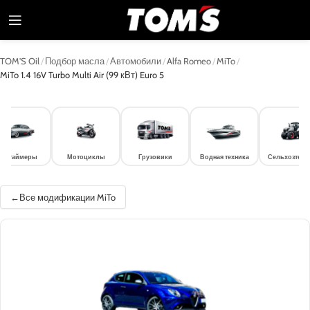
TOM'S Oil
/
Подбор масла
/
Автомобили
/
Alfa Romeo
/
MiTo
/
MiTo 1.4 16V Turbo Multi Air (99 кВт) Euro 5
лдтаймеры
Мотоциклы
Грузовики
Водная техника
Сельхозтехн
Все модификации MiTo