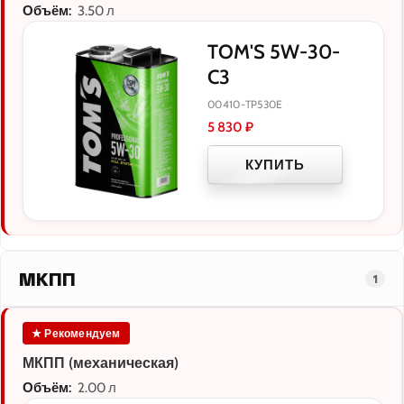
Объём:
3.50 л
TOM'S 5W-30-
C3
00410-TP530E
5 830
₽
КУПИТЬ
МКПП
1
★ Рекомендуем
МКПП (механическая)
Объём:
2.00 л