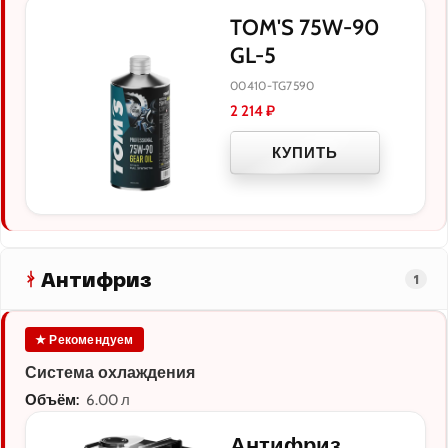
TOM'S 75W-90
GL-5
00410-TG7590
2 214
₽
КУПИТЬ
Антифриз
1
★ Рекомендуем
Система охлаждения
Объём:
6.00 л
Антифриз