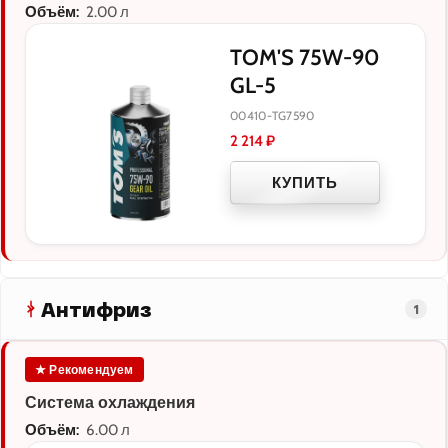
Объём:
2.00 л
TOM'S 75W-90
GL-5
00410-TG7590
2 214
₽
КУПИТЬ
Антифриз
1
★ Рекомендуем
Система охлаждения
Объём:
6.00 л