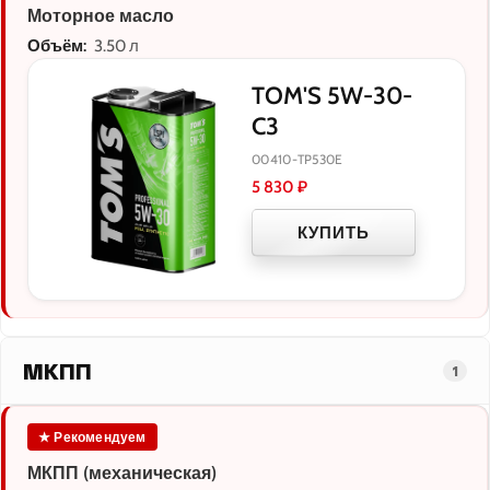
Моторное масло
Объём:
3.50 л
TOM'S 5W-30-
C3
00410-TP530E
5 830
₽
КУПИТЬ
МКПП
1
★ Рекомендуем
МКПП (механическая)