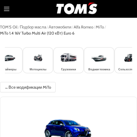
TOM'S Oil
/
Подбор масла
/
Автомобили
/
Alfa Romeo
/
MiTo
/
MiTo 1.4 16V Turbo Multi Air (120 кВт) Euro 6
лдтаймеры
Мотоциклы
Грузовики
Водная техника
Сельхозтехн
Все модификации MiTo