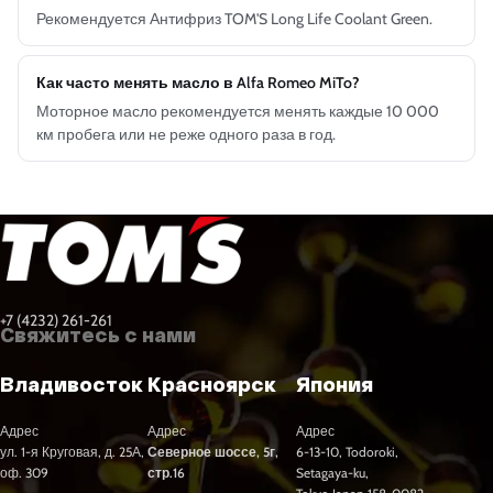
Рекомендуется Антифриз TOM'S Long Life Coolant Green.
Как часто менять масло в Alfa Romeo MiTo?
Моторное масло рекомендуется менять каждые 10 000
км пробега или не реже одного раза в год.
+7 (4232) 261-261
Свяжитесь с нами
Владивосток
Красноярск
Япония
Адрес
Адрес
Адрес
ул. 1-я Круговая, д. 25А,
Северное шоссе, 5г,
6-13-10, Todoroki,
оф. 309
стр.16
Setagaya-ku,