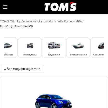
TOM'S Oil
/
Подбор масла
/
Автомобили
/
Alfa Romeo
/
MiTo
/
MiTo 1.3 JTDm-2 (66 kW)
лдтаймеры
Мотоциклы
Грузовики
Водная техника
Сельхозтехн
Все модификации MiTo