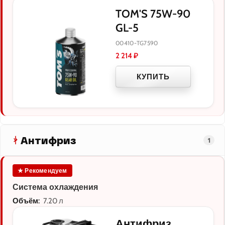
TOM'S 75W-90
GL-5
00410-TG7590
2 214
₽
КУПИТЬ
Антифриз
1
★ Рекомендуем
Система охлаждения
Объём:
7.20 л
Антифриз