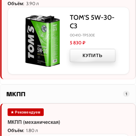
Объём:
3.90 л
TOM'S 5W-30-
C3
00410-TP530E
5 830
₽
КУПИТЬ
МКПП
1
★ Рекомендуем
МКПП (механическая)
Объём:
1.80 л