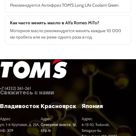
Рекомендуется Антифриз TOM'S Long Life Coolant Green.
Как часто менять масло в Alfa Romeo MiTo?
Моторное масло рекомендуется менять каждые 10 000
км пробега или не реже одного раза в год.
+7 (4232) 261-261
Свяжитесь с нами
Владивосток
Красноярск
Япония
Адрес
Адрес
Адрес
ул. 1-я Круговая, д. 25А,
Северное шоссе, 5г,
6-13-10, Todoroki,
оф. 309
стр.16
Setagaya-ku,