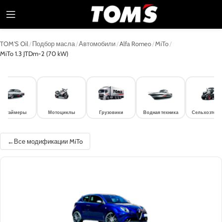
TOM'S Oil
/
Подбор масла
/
Автомобили
/
Alfa Romeo
/
MiTo
/
MiTo 1.3 JTDm-2 (70 kW)
лдтаймеры
Мотоциклы
Грузовики
Водная техника
Сельхозтехн
Все модификации MiTo