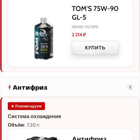
TOM'S 75W-90
GL-5
00410-TG7590
2 214
₽
КУПИТЬ
Антифриз
1
★ Рекомендуем
Система охлаждения
Объём:
7.20 л
Антифриз