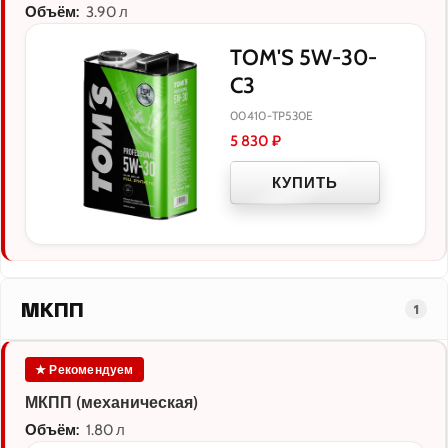
Объём:
3.90 л
TOM'S 5W-30-
C3
00410-TP530E
5 830
₽
КУПИТЬ
МКПП
1
★ Рекомендуем
МКПП (механическая)
Объём:
1.80 л