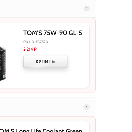
1
TOM'S 75W-90 GL-5
00410-TG7590
2 214
₽
КУПИТЬ
1
'S Long Life Coolant Green