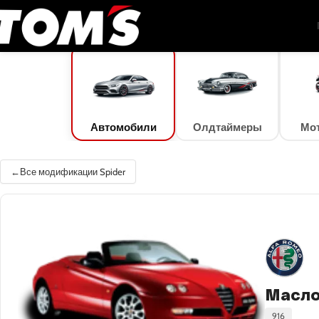
TOM'S Oil
/
Подбор масла
/
Автомобили
/
Alfa Romeo
/
Spider
/
Spider 3.0 V6
Автомобили
Олдтаймеры
Мо
Все модификации Spider
Масло 
916