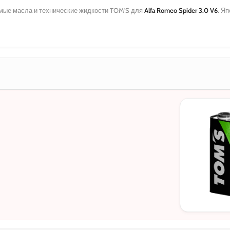
ые масла и технические жидкости TOM'S для
Alfa Romeo Spider 3.0 V6
. Я
МОТОРНЫЕ
0W-20
5W-30
10W-40
5W-30 C3
5W-30 DL-1
0W-20 PAO
0W-20 Hybri
5W-40
0W-30
0W-30 DL-1