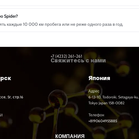
o Spider?
ь каждые 10 000 км пробега или не реже одного раза в год.
+7 (4232) 261-261
Свяжитесь с нами
ярск
Япония
Адрес
е, 5г, стр.16
6-13-10, Todoroki, Setagaya-ku,
Tokyo Japan 158-0082
61
Телефон
+8190604955885
КОМПАНИЯ