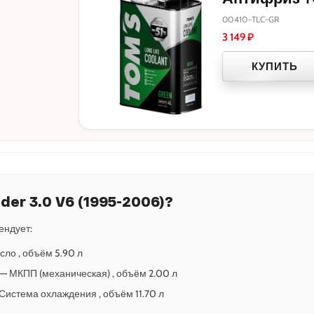
00410-TLC-GR
3 149
₽
КУПИТЬ
der 3.0 V6 (1995-2006)?
ендует:
сло , объём 5.90 л
-5 — МКПП (механическая) , объём 2.00 л
— Система охлаждения , объём 11.70 л