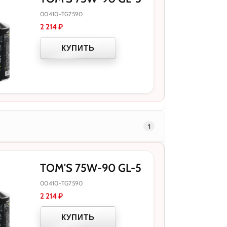
00410-TG7590
2 214
₽
КУПИТЬ
1
TOM'S 75W-90 GL-5
00410-TG7590
2 214
₽
КУПИТЬ