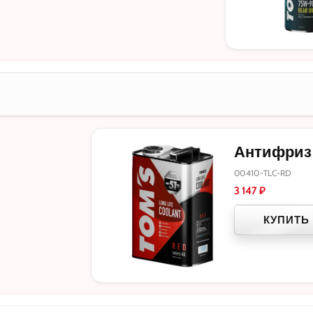
Антифриз T
00410-TLC-RD
3 147
₽
КУПИТЬ