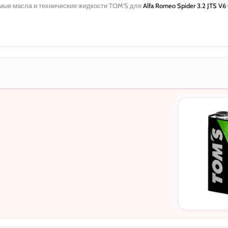
ые масла и технические жидкости TOM'S для
Alfa Romeo Spider 3.2 JTS V6
МОТОРНЫЕ
0W-20
5W-30
10W-40
5W-30 C3
5W-30 DL-1
0W-20 PAO
0W-20 Hybri
5W-40
0W-30
0W-30 DL-1