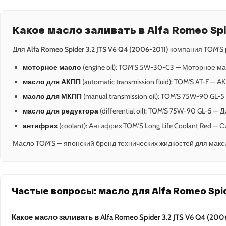
Какое масло заливать в Alfa Romeo Spi
Для
Alfa Romeo Spider 3.2 JTS V6 Q4 (2006-2011)
компания TOM'S 
моторное масло
(engine oil): TOM'S 5W-30-C3 — Моторное ма
масло для АКПП
(automatic transmission fluid): TOM'S AT-F — 
масло для МКПП
(manual transmission oil): TOM'S 75W-90 GL-
масло для редуктора
(differential oil): TOM'S 75W-90 GL-5 
антифриз
(coolant): Антифриз TOM’S Long Life Coolant Red —
Масло TOM'S — японский бренд технических жидкостей для макс
Частые вопросы: масло для Alfa Romeo Spid
Какое масло заливать в Alfa Romeo Spider 3.2 JTS V6 Q4 (200