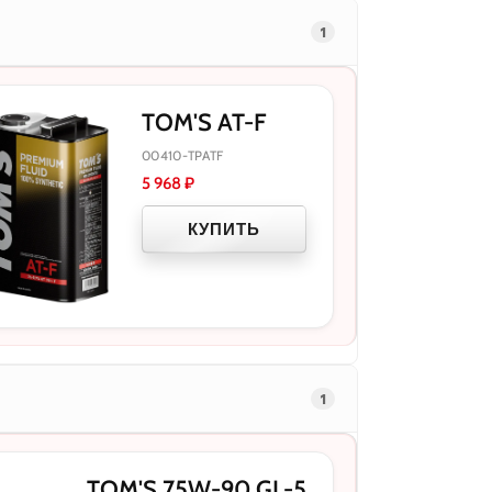
1
TOM'S AT-F
00410-TPATF
5 968
₽
КУПИТЬ
1
TOM'S 75W-90 GL-5