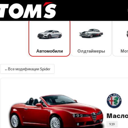
TOM'S Oil
/
Подбор масла
/
Автомобили
/
Alfa Romeo
/
Spider
/
Spider 3.2 JTS 
Автомобили
Олдтаймеры
Мо
Все модификации Spider
Масло 
939