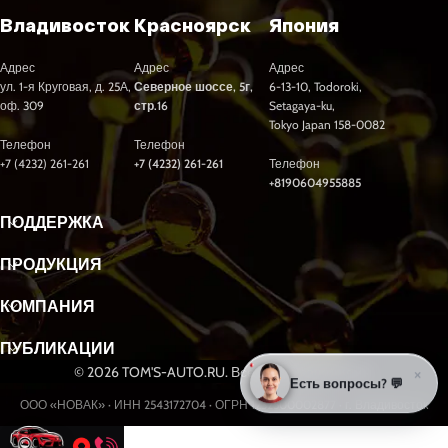
Владивосток
Красноярск
Япония
Адрес
Адрес
Адрес
ул. 1-я Круговая, д. 25А,
Северное шоссе, 5г,
6-13-10, Todoroki,
оф. 309
стр.16
Setagaya-ku,
Tokyo Japan 158-0082
Телефон
Телефон
+7 (4232) 261-261
+7 (4232) 261-261
Телефон
+8190604955885
ПОДДЕРЖКА
ПРОДУКЦИЯ
КОМПАНИЯ
ПУБЛИКАЦИИ
© 2026 TOM'S-AUTO.RU. Все права защищены.
×
Есть вопросы? 💬
ООО «НОВАК» · ИНН 2543172704 · ОГРН 1232500002877 · г. Владивосток
Разработка и продвижение сайтов webseed.ru