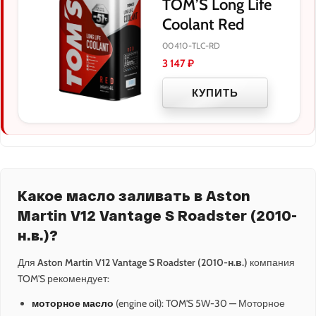
TOM’S Long Life
Coolant Red
00410-TLC-RD
3 147
₽
КУПИТЬ
Какое масло заливать в Aston
Martin V12 Vantage S Roadster (2010-
н.в.)?
Для
Aston Martin V12 Vantage S Roadster (2010-н.в.)
компания
TOM'S рекомендует:
моторное масло
(engine oil): TOM'S 5W-30 — Моторное