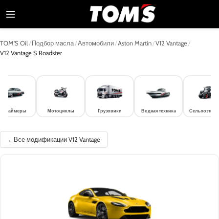
TOM'S Oil
/
Подбор масла
/
Автомобили
/
Aston Martin
/
V12 Vantage
/
V12 Vantage S Roadster
лдтаймеры
Мотоциклы
Грузовики
Водная техника
Сельхозтехн
Все модификации V12 Vantage