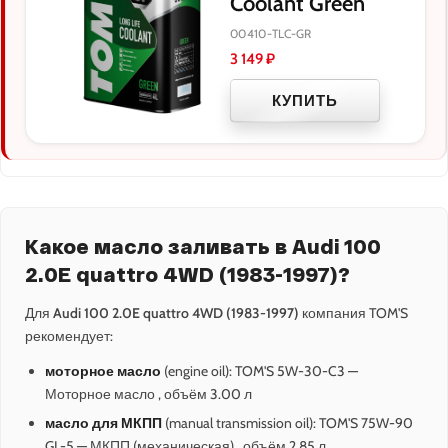
Coolant Green
00410-TLC-GR
3 149
₽
КУПИТЬ
Какое масло заливать в Audi 100
2.0E quattro 4WD (1983-1997)?
Для
Audi 100 2.0E quattro 4WD (1983-1997)
компания TOM'S
рекомендует:
моторное масло
(engine oil): TOM'S 5W-30-C3 —
Моторное масло , объём 3.00 л
масло для МКПП
(manual transmission oil): TOM'S 75W-90
GL-5 — МКПП (механическая) , объём 2.85 л