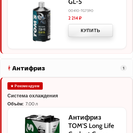
GL-5
00410-TG7590
2 214
₽
КУПИТЬ
Антифриз
1
★ Рекомендуем
Система охлаждения
Объём:
7.00 л
Антифриз
TOM'S Long Life