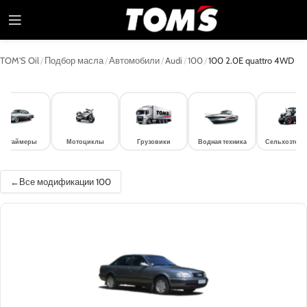
TOM'S Oil
/
Подбор масла
/
Автомобили
/
Audi
/
100
/
100 2.0E quattro 4WD
лдтаймеры
Мотоциклы
Грузовики
Водная техника
Сельхозтехн
Все модификации 100