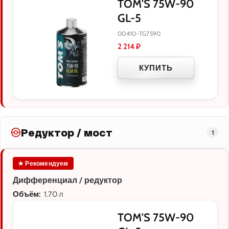
TOM'S 75W-90
GL-5
00410-TG7590
2 214
₽
КУПИТЬ
Редуктор / мост
1
★ Рекомендуем
Дифференциал / редуктор
Объём:
1.70 л
TOM'S 75W-90