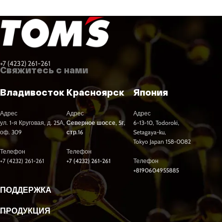
+7 (4232) 261-261
Свяжитесь с нами
Владивосток
Красноярск
Япония
Адрес
Адрес
Адрес
ул. 1-я Круговая, д. 25А,
Северное шоссе, 5г,
6-13-10, Todoroki,
оф. 309
стр.16
Setagaya-ku,
Tokyo Japan 158-0082
Телефон
Телефон
+7 (4232) 261-261
+7 (4232) 261-261
Телефон
+8190604955885
ПОДДЕРЖКА
ПРОДУКЦИЯ