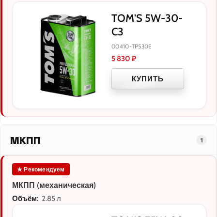
TOM'S 5W-30-
C3
00410-TP530E
5 830
₽
КУПИТЬ
МКПП
1
★ Рекомендуем
МКПП (механическая)
Объём:
2.85 л