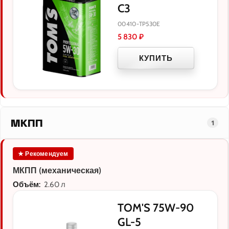
C3
00410-TP530E
5 830
₽
КУПИТЬ
МКПП
1
★ Рекомендуем
МКПП (механическая)
Объём:
2.60 л
TOM'S 75W-90
GL-5