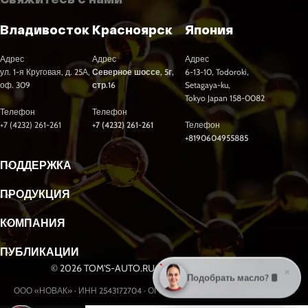
Владивосток
Красноярск
Япония
Адрес
Адрес
Адрес
ул. 1-я Круговая, д. 25А,
Северное шоссе, 5г,
6-13-10, Todoroki,
оф. 309
стр.16
Setagaya-ku,
Tokyo Japan 158-0082
Телефон
Телефон
+7 (4232) 261-261
+7 (4232) 261-261
Телефон
+8190604955885
ПОДДЕРЖКА
ПРОДУКЦИЯ
КОМПАНИЯ
ПУБЛИКАЦИИ
© 2026 TOM'S-AUTO.RU. Все права защищены.
×
Подобрать масло? 🛢️
ООО «НОВАК» · ИНН 2543172704 · ОГРН 1232500002877 · г. Владивосток