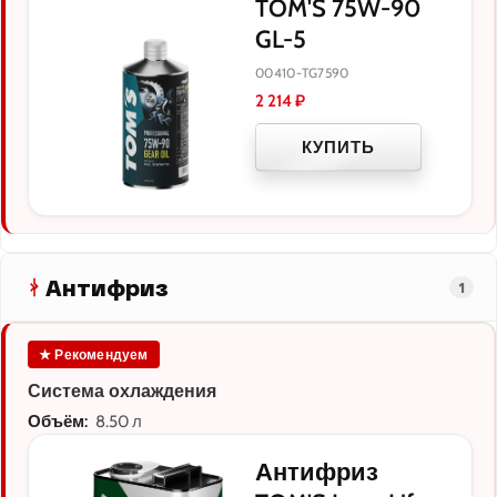
TOM'S 75W-90
GL-5
00410-TG7590
2 214
₽
КУПИТЬ
Антифриз
1
★ Рекомендуем
Система охлаждения
Объём:
8.50 л
Антифриз