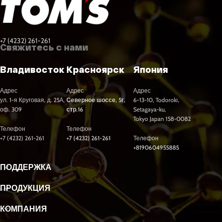
+7 (4232) 261-261
Свяжитесь с нами
Владивосток
Красноярск
Япония
Адрес
Адрес
Адрес
ул. 1-я Круговая, д. 25А,
Северное шоссе, 5г,
6-13-10, Todoroki,
оф. 309
стр.16
Setagaya-ku,
Tokyo Japan 158-0082
Телефон
Телефон
+7 (4232) 261-261
+7 (4232) 261-261
Телефон
+8190604955885
ПОДДЕРЖКА
ПРОДУКЦИЯ
КОМПАНИЯ