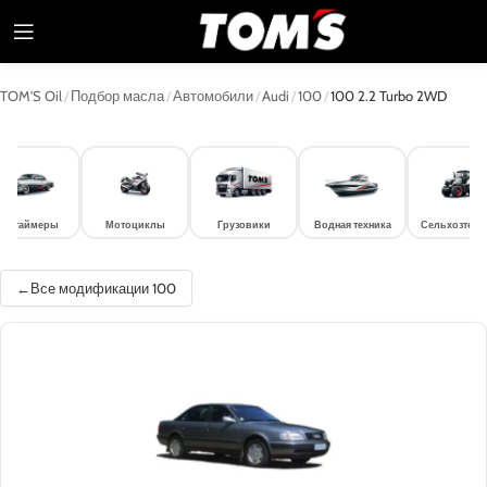
TOM'S Oil
/
Подбор масла
/
Автомобили
/
Audi
/
100
/
100 2.2 Turbo 2WD
лдтаймеры
Мотоциклы
Грузовики
Водная техника
Сельхозтехн
Все модификации 100