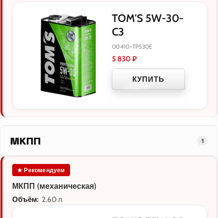
TOM'S 5W-30-
C3
00410-TP530E
5 830
₽
КУПИТЬ
МКПП
1
★ Рекомендуем
МКПП (механическая)
Объём:
2.60 л