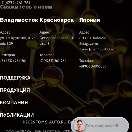
+7 (4232) 261-261
Свяжитесь с нами
Владивосток
Красноярск
Япония
Адрес
Адрес
Адрес
ул. 1-я Круговая, д. 25А,
Северное шоссе, 5г,
6-13-10, Todoroki,
оф. 309
стр.16
Setagaya-ku,
Tokyo Japan 158-0082
Телефон
Телефон
+7 (4232) 261-261
+7 (4232) 261-261
Телефон
+8190604955885
ПОДДЕРЖКА
ПРОДУКЦИЯ
КОМПАНИЯ
ПУБЛИКАЦИИ
© 2026 TOM'S-AUTO.RU. Все права защищены.
×
Подобрать масло? 🛢️
ООО «НОВАК» · ИНН 2543172704 · ОГРН 1232500002877 · г. Владивосток