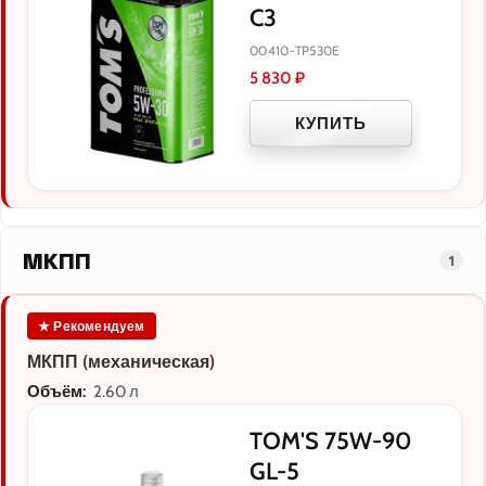
C3
00410-TP530E
5 830
₽
КУПИТЬ
МКПП
1
★ Рекомендуем
МКПП (механическая)
Объём:
2.60 л
TOM'S 75W-90
GL-5