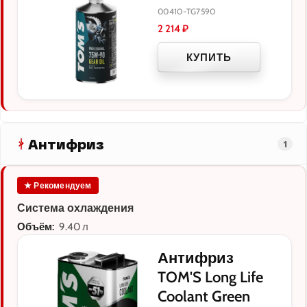
00410-TG7590
2 214
₽
КУПИТЬ
Антифриз
1
★ Рекомендуем
Система охлаждения
Объём:
9.40 л
Антифриз
TOM'S Long Life
Coolant Green