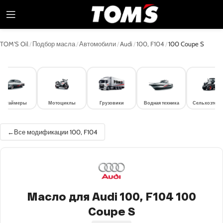
TOM'S Oil
/
Подбор масла
/
Автомобили
/
Audi
/
100, F104
/
100 Coupe S
лдтаймеры
Мотоциклы
Грузовики
Водная техника
Сельхозтехн
Все модификации 100, F104
Масло для Audi 100, F104 100
Coupe S