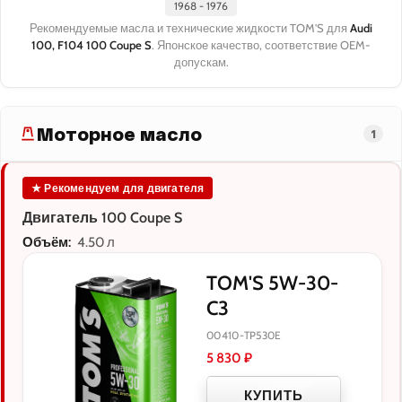
1968 - 1976
Рекомендуемые масла и технические жидкости TOM'S для
Audi
100, F104 100 Coupe S
. Японское качество, соответствие OEM-
допускам.
Моторное масло
1
★ Рекомендуем для двигателя
Двигатель 100 Coupe S
Объём:
4.50 л
TOM'S 5W-30-
C3
00410-TP530E
5 830
₽
КУПИТЬ