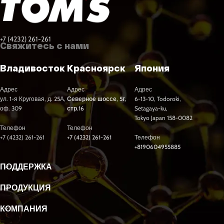
+7 (4232) 261-261
Свяжитесь с нами
Владивосток
Красноярск
Япония
Адрес
Адрес
Адрес
ул. 1-я Круговая, д. 25А,
Северное шоссе, 5г,
6-13-10, Todoroki,
оф. 309
стр.16
Setagaya-ku,
Tokyo Japan 158-0082
Телефон
Телефон
+7 (4232) 261-261
+7 (4232) 261-261
Телефон
+8190604955885
ПОДДЕРЖКА
ПРОДУКЦИЯ
КОМПАНИЯ