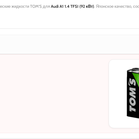
еские жидкости TOM'S для
Audi A1 1.4 TFSI (92 кВт)
. Японское качество, с
МОТОРНЫЕ
0W-20
5W-30
10W-40
5W-30 C3
5W-30 DL-1
0W-20 PAO
0W-20 Hybri
5W-40
0W-30
0W-30 DL-1