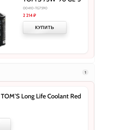
00410-TG7590
2 214
₽
КУПИТЬ
1
OM’S Long Life Coolant Red