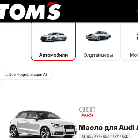
TOM'S Oil
/
Подбор масла
/
Автомобили
/
Audi
/
A1
/
A1 1.4 TFSI (92 кВт)
Автомобили
Олдтаймеры
Мо
Все модификации A1
Масло для Audi A
S1, 8X / 8X1 / 8XA / 8XF / 8XK