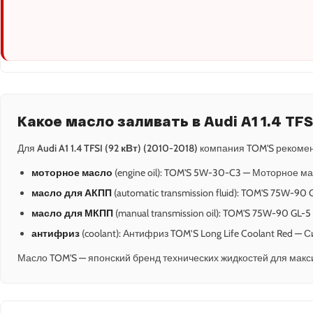
Какое масло заливать в Audi A1 1.4 TFSI
Для
Audi A1 1.4 TFSI (92 кВт) (2010-2018)
компания TOM'S рекомен
моторное масло
(engine oil): TOM'S 5W-30-C3 — Моторное ма
масло для АКПП
(automatic transmission fluid): TOM'S 75W-9
масло для МКПП
(manual transmission oil): TOM'S 75W-90 GL-
антифриз
(coolant): Антифриз TOM’S Long Life Coolant Red —
Масло TOM'S — японский бренд технических жидкостей для макс