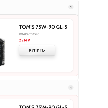
1
TOM'S 75W-90 GL-5
00410-TG7590
2 214
₽
КУПИТЬ
1
TOM'S 75W-90 GL-5