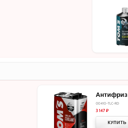
Антифриз T
00410-TLC-RD
3 147
₽
КУПИТЬ