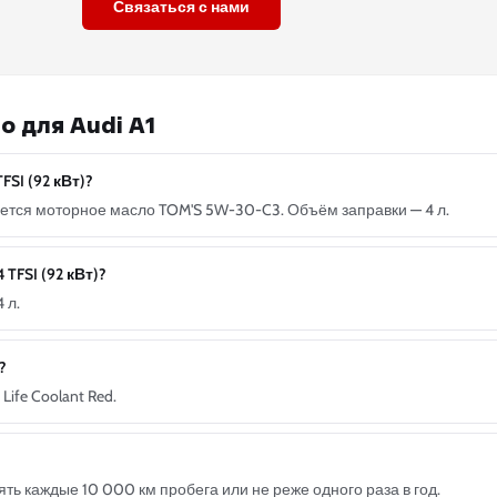
Связаться с нами
 для Audi A1
FSI (92 кВт)?
ндуется моторное масло TOM'S 5W-30-C3. Объём заправки — 4 л.
 TFSI (92 кВт)?
 л.
?
ife Coolant Red.
ь каждые 10 000 км пробега или не реже одного раза в год.