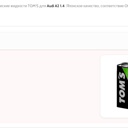
еские жидкости TOM'S для
Audi A2 1.4
. Японское качество, соответствие 
МОТОРНЫЕ
0W-20
5W-30
10W-40
5W-30 C3
5W-30 DL-1
0W-20 PAO
0W-20 Hybri
5W-40
0W-30
0W-30 DL-1