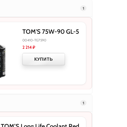
1
TOM'S 75W-90 GL-5
00410-TG7590
2 214
₽
КУПИТЬ
1
OM’S Long Life Coolant Red