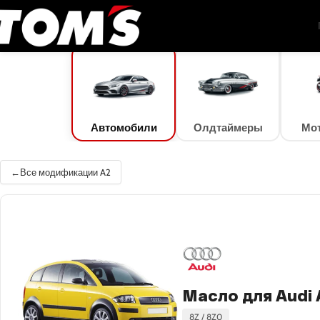
TOM'S Oil
/
Подбор масла
/
Автомобили
/
Audi
/
A2
/
A2 1.4
Автомобили
Олдтаймеры
Мо
Все модификации A2
Масло для Audi 
8Z / 8Z0