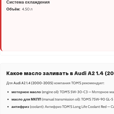
Система охлаждения
Объём:
4.50 л
Какое масло заливать в Audi A2 1.4 (2
Для
Audi A2 1.4 (2000-2005)
компания TOM'S рекомендует:
моторное масло
(engine oil): TOM'S 5W-30-C3 — Моторное ма
масло для МКПП
(manual transmission oil): TOM'S 75W-90 GL-
антифриз
(coolant): Антифриз TOM’S Long Life Coolant Red —