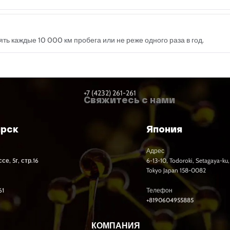
ь каждые 10 000 км пробега или не реже одного раза в год.
+7 (4232) 261-261
Свяжитесь с нами
ярск
Япония
Адрес
е, 5г, стр.16
6-13-10, Todoroki, Setagaya-ku,
Tokyo Japan 158-0082
61
Телефон
+8190604955885
КОМПАНИЯ