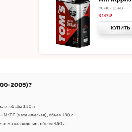
00410-TLC-RD
3 147
₽
КУПИТЬ
000-2005)?
сло , объём 3.50 л
5 — МКПП (механическая) , объём 1.90 л
 Система охлаждения , объём 4.50 л