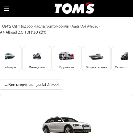
TOM'S Oil
/
Подбор масла
/
Автомобили
/
Audi
/
A4 Allroad
/
A4 Allroad 2.0 TDI (130 кВт)
лдтаймеры
Мотоциклы
Грузовики
Водная техника
Сельхозтехн
Все модификации A4 Allroad