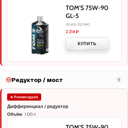
TOM'S 75W-90
GL-5
00410-TG7590
2 214
₽
КУПИТЬ
Редуктор / мост
1
★ Рекомендуем
Дифференциал / редуктор
Объём:
1.00 л
TOM'S 75W-90