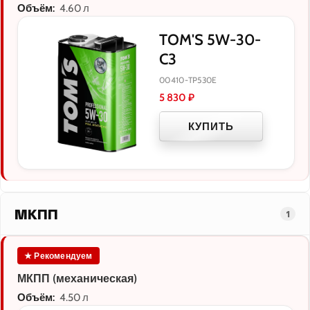
Объём:
4.60 л
TOM'S 5W-30-
C3
00410-TP530E
5 830
₽
КУПИТЬ
МКПП
1
★ Рекомендуем
МКПП (механическая)
Объём:
4.50 л