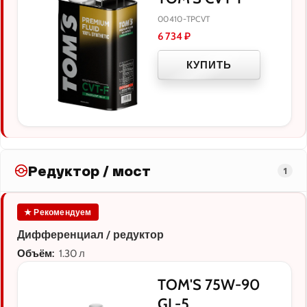
00410-TPCVT
6 734
₽
КУПИТЬ
Редуктор / мост
1
★ Рекомендуем
Дифференциал / редуктор
Объём:
1.30 л
TOM'S 75W-90
GL-5