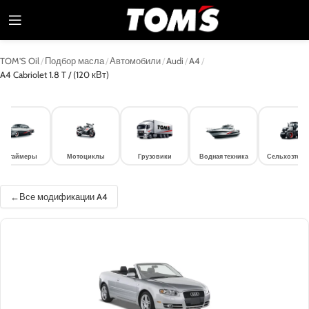
TOM'S Oil
/
Подбор масла
/
Автомобили
/
Audi
/
A4
/
A4 Cabriolet 1.8 T / (120 кВт)
лдтаймеры
Мотоциклы
Грузовики
Водная техника
Сельхозтехн
Все модификации A4