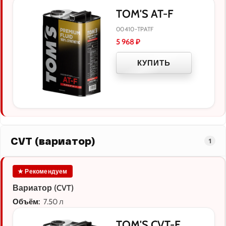
TOM'S AT-F
00410-TPATF
5 968
₽
КУПИТЬ
CVT (вариатор)
1
★ Рекомендуем
Вариатор (CVT)
Объём:
7.50 л
TOM'S CVT-F