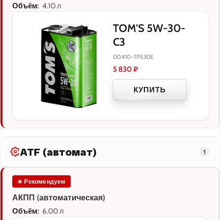
Объём:
4.10 л
TOM'S 5W-30-
C3
00410-TP530E
5 830
₽
КУПИТЬ
ATF (автомат)
1
★ Рекомендуем
АКПП (автоматическая)
Объём:
6.00 л