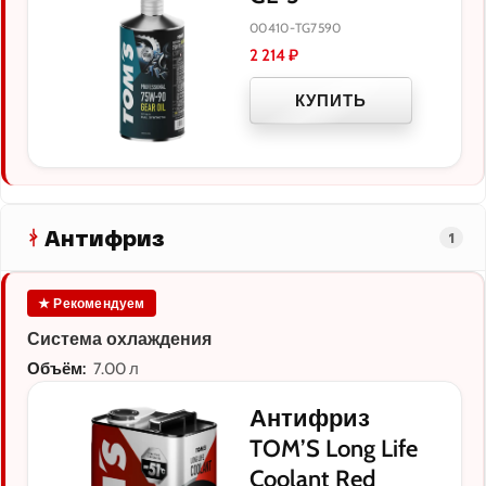
00410-TG7590
2 214
₽
КУПИТЬ
Антифриз
1
★ Рекомендуем
Система охлаждения
Объём:
7.00 л
Антифриз
TOM’S Long Life
Coolant Red