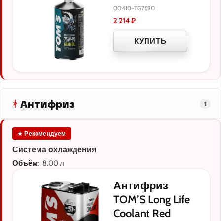
00410-TG7590
2 214
₽
КУПИТЬ
Антифриз
1
★ Рекомендуем
Система охлаждения
Объём:
8.00 л
Антифриз
TOM’S Long Life
Coolant Red