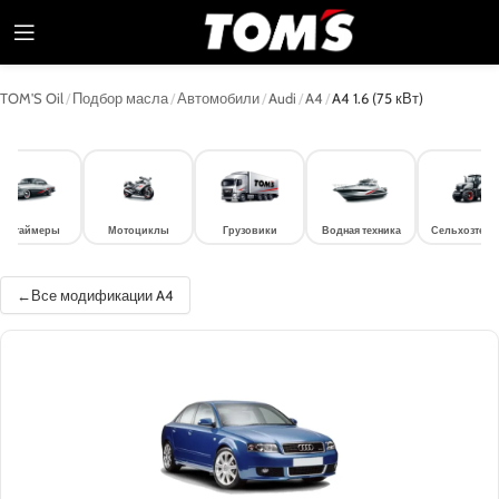
TOM'S Oil
/
Подбор масла
/
Автомобили
/
Audi
/
A4
/
A4 1.6 (75 кВт)
лдтаймеры
Мотоциклы
Грузовики
Водная техника
Сельхозтехн
Все модификации A4