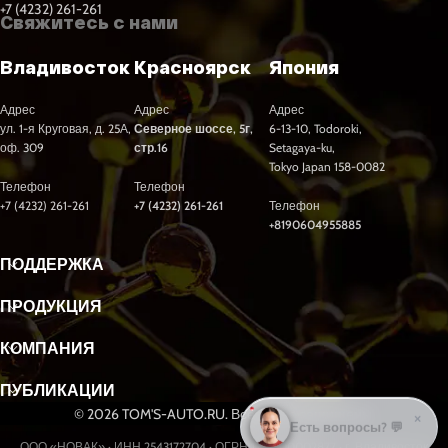
+7 (4232) 261-261
Свяжитесь с нами
Владивосток
Красноярск
Япония
Адрес
Адрес
Адрес
ул. 1-я Круговая, д. 25А,
Северное шоссе, 5г,
6-13-10, Todoroki,
оф. 309
стр.16
Setagaya-ku,
Tokyo Japan 158-0082
Телефон
Телефон
+7 (4232) 261-261
+7 (4232) 261-261
Телефон
+8190604955885
ПОДДЕРЖКА
ПРОДУКЦИЯ
КОМПАНИЯ
ПУБЛИКАЦИИ
© 2026 TOM'S-AUTO.RU. Все права защищены.
×
Подобрать масло? 🛢️
ООО «НОВАК» · ИНН 2543172704 · ОГРН 1232500002877 · г. Владивосток