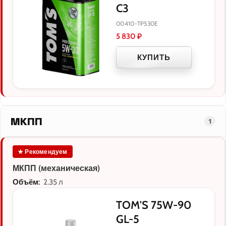
C3
00410-TP530E
5 830
₽
КУПИТЬ
МКПП
1
★ Рекомендуем
МКПП (механическая)
Объём:
2.35 л
TOM'S 75W-90
GL-5