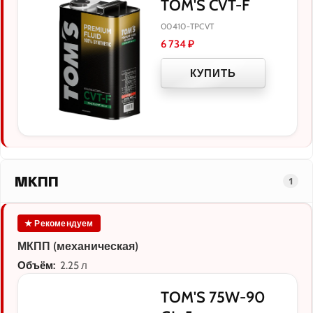
TOM'S CVT-F
00410-TPCVT
6 734
₽
КУПИТЬ
МКПП
1
★ Рекомендуем
МКПП (механическая)
Объём:
2.25 л
TOM'S 75W-90