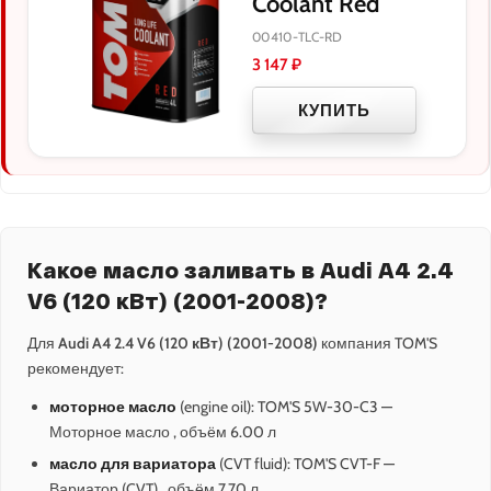
Coolant Red
00410-TLC-RD
3 147
₽
КУПИТЬ
Какое масло заливать в Audi A4 2.4
V6 (120 кВт) (2001-2008)?
Для
Audi A4 2.4 V6 (120 кВт) (2001-2008)
компания TOM'S
рекомендует:
моторное масло
(engine oil): TOM'S 5W-30-C3 —
Моторное масло , объём 6.00 л
масло для вариатора
(CVT fluid): TOM'S CVT-F —
Вариатор (CVT) , объём 7.70 л