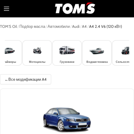
TOM'S Oil
/
Подбор масла
/
Автомобили
/
Audi
/
A4
/
A4 2.4 V6 (120 кВт)
лдтаймеры
Мотоциклы
Грузовики
Водная техника
Сельхозтехн
Все модификации A4