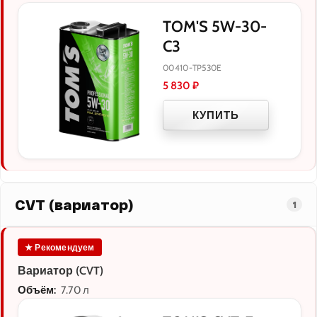
TOM'S 5W-30-
C3
00410-TP530E
5 830
₽
КУПИТЬ
CVT (вариатор)
1
★ Рекомендуем
Вариатор (CVT)
Объём:
7.70 л