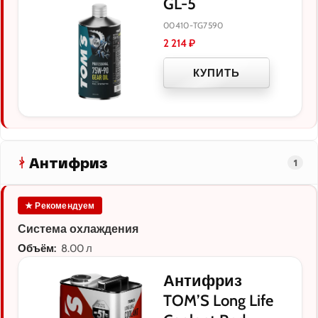
GL-5
00410-TG7590
2 214
₽
КУПИТЬ
Антифриз
1
★ Рекомендуем
Система охлаждения
Объём:
8.00 л
Антифриз
TOM’S Long Life