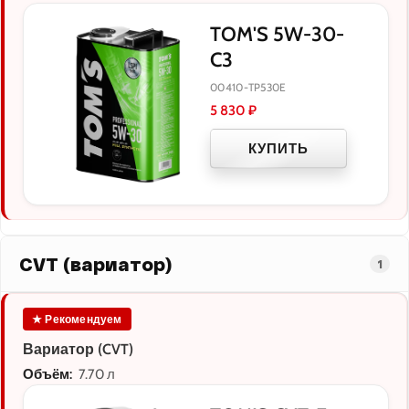
TOM'S 5W-30-
C3
00410-TP530E
5 830
₽
КУПИТЬ
CVT (вариатор)
1
★ Рекомендуем
Вариатор (CVT)
Объём:
7.70 л