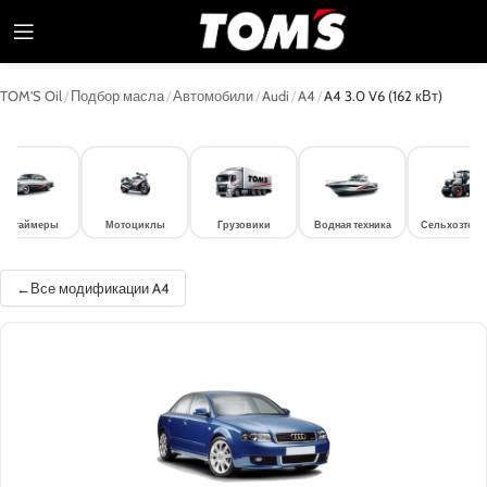
TOM'S Oil
/
Подбор масла
/
Автомобили
/
Audi
/
A4
/
A4 3.0 V6 (162 кВт)
лдтаймеры
Мотоциклы
Грузовики
Водная техника
Сельхозтехн
Все модификации A4