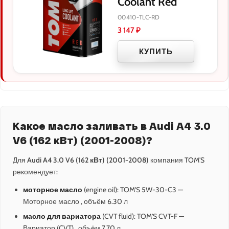
Coolant Red
00410-TLC-RD
3 147
₽
КУПИТЬ
Какое масло заливать в Audi A4 3.0
V6 (162 кВт) (2001-2008)?
Для
Audi A4 3.0 V6 (162 кВт) (2001-2008)
компания TOM'S
рекомендует:
моторное масло
(engine oil): TOM'S 5W-30-C3 —
Моторное масло , объём 6.30 л
масло для вариатора
(CVT fluid): TOM'S CVT-F —
Вариатор (CVT) , объём 7.70 л