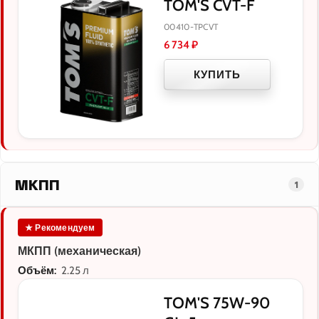
TOM'S CVT-F
00410-TPCVT
6 734
₽
КУПИТЬ
МКПП
1
★ Рекомендуем
МКПП (механическая)
Объём:
2.25 л
TOM'S 75W-90