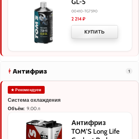
GL-5
00410-TG7590
2 214
₽
КУПИТЬ
Антифриз
1
★ Рекомендуем
Система охлаждения
Объём:
9.00 л
Антифриз
TOM’S Long Life