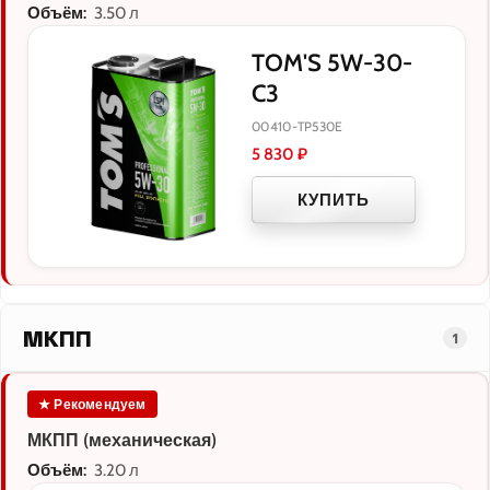
Объём:
3.50 л
TOM'S 5W-30-
C3
00410-TP530E
5 830
₽
КУПИТЬ
МКПП
1
★ Рекомендуем
МКПП (механическая)
Объём:
3.20 л