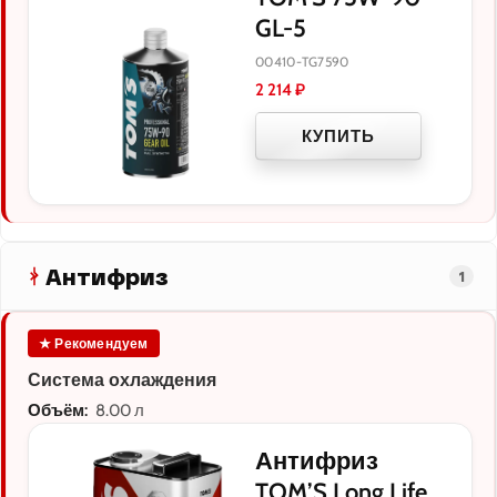
GL-5
00410-TG7590
2 214
₽
КУПИТЬ
Антифриз
1
★ Рекомендуем
Система охлаждения
Объём:
8.00 л
Антифриз
TOM’S Long Life