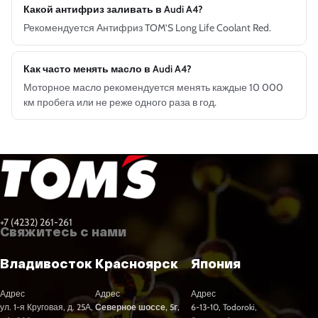
Какой антифриз заливать в Audi A4?
Рекомендуется Антифриз TOM’S Long Life Coolant Red.
Как часто менять масло в Audi A4?
Моторное масло рекомендуется менять каждые 10 000
км пробега или не реже одного раза в год.
+7 (4232) 261-261
Свяжитесь с нами
Владивосток
Красноярск
Япония
Адрес
Адрес
Адрес
ул. 1-я Круговая, д. 25А,
Северное шоссе, 5г,
6-13-10, Todoroki,