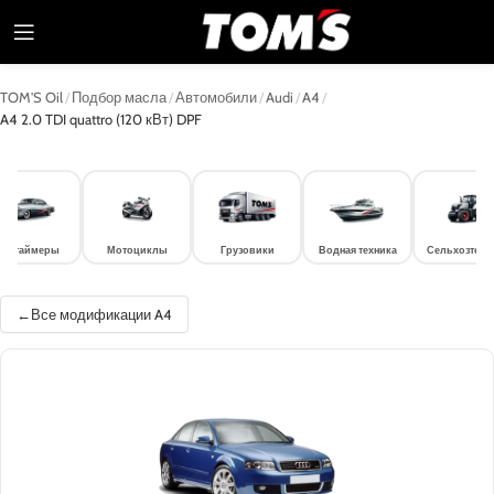
TOM'S Oil
/
Подбор масла
/
Автомобили
/
Audi
/
A4
/
A4 2.0 TDI quattro (120 кВт) DPF
лдтаймеры
Мотоциклы
Грузовики
Водная техника
Сельхозтехн
Все модификации A4