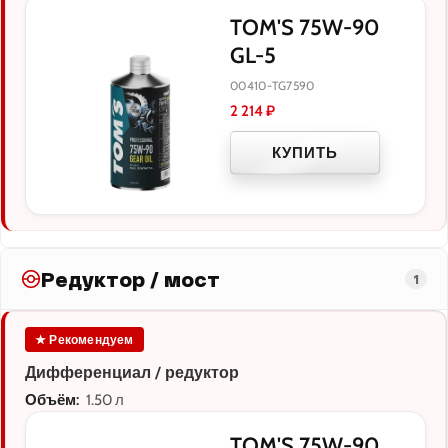
TOM'S 75W-90
GL-5
00410-TG7590
2 214
₽
КУПИТЬ
Редуктор / мост
1
★ Рекомендуем
Дифференциал / редуктор
Объём:
1.50 л
TOM'S 75W-90