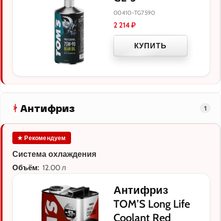
00410-TG7590
2 214
₽
КУПИТЬ
Антифриз
1
★ Рекомендуем
Система охлаждения
Объём:
12.00 л
Антифриз
TOM’S Long Life
Coolant Red