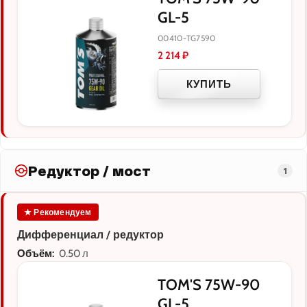
GL-5
00410-TG7590
2 214
₽
КУПИТЬ
Редуктор / мост
1
★ Рекомендуем
Дифференциал / редуктор
Объём:
0.50 л
TOM'S 75W-90
GL-5