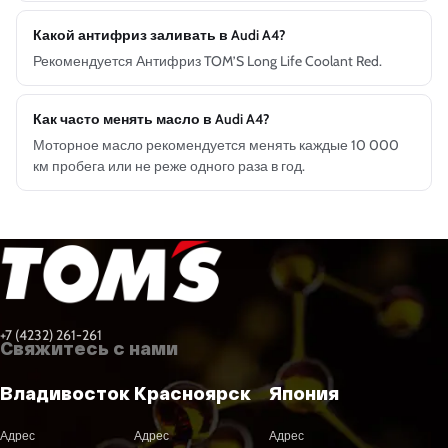
Какой антифриз заливать в Audi A4?
Рекомендуется Антифриз TOM’S Long Life Coolant Red.
Как часто менять масло в Audi A4?
Моторное масло рекомендуется менять каждые 10 000
км пробега или не реже одного раза в год.
+7 (4232) 261-261
Свяжитесь с нами
Владивосток
Красноярск
Япония
Адрес
Адрес
Адрес