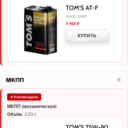
TOM'S AT-F
00410-TPATF
5 968
₽
КУПИТЬ
МКПП
1
★ Рекомендуем
МКПП (механическая)
Объём:
3.20 л
TOM'S 75W-90