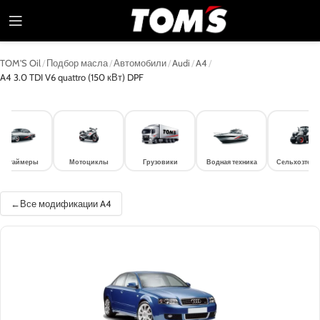
TOM'S Oil
/
Подбор масла
/
Автомобили
/
Audi
/
A4
/
A4 3.0 TDI V6 quattro (150 кВт) DPF
лдтаймеры
Мотоциклы
Грузовики
Водная техника
Сельхозтехн
Все модификации A4