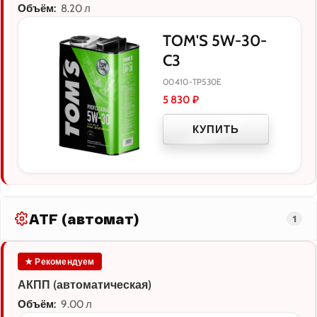
Объём:
8.20 л
TOM'S 5W-30-
C3
00410-TP530E
5 830
₽
КУПИТЬ
ATF (автомат)
1
★ Рекомендуем
АКПП (автоматическая)
Объём:
9.00 л