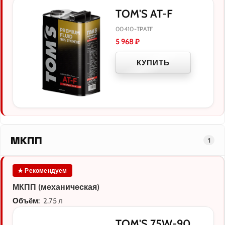
TOM'S AT-F
00410-TPATF
5 968
₽
КУПИТЬ
МКПП
1
★ Рекомендуем
МКПП (механическая)
Объём:
2.75 л
TOM'S 75W-90