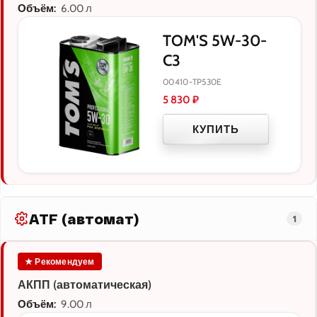
Объём:
6.00 л
TOM'S 5W-30-
C3
00410-TP530E
5 830
₽
КУПИТЬ
ATF (автомат)
1
★ Рекомендуем
АКПП (автоматическая)
Объём:
9.00 л