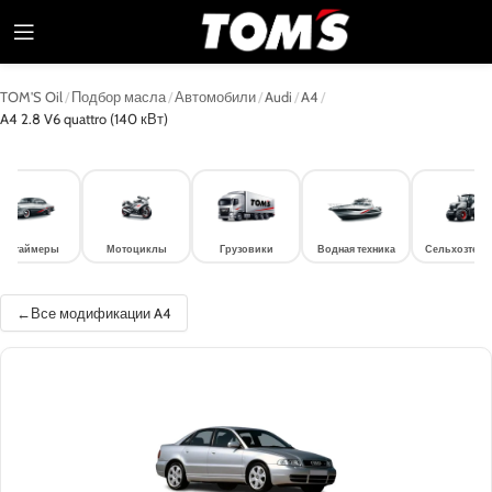
TOM'S Oil
/
Подбор масла
/
Автомобили
/
Audi
/
A4
/
A4 2.8 V6 quattro (140 кВт)
лдтаймеры
Мотоциклы
Грузовики
Водная техника
Сельхозтехн
Все модификации A4