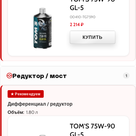
GL-5
00410-TG7590
2 214
₽
КУПИТЬ
Редуктор / мост
1
★ Рекомендуем
Дифференциал / редуктор
Объём:
1.80 л
TOM'S 75W-90
GL-5