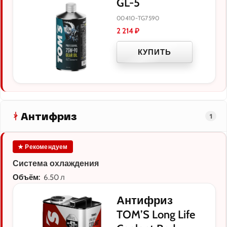
GL-5
00410-TG7590
2 214
₽
КУПИТЬ
Антифриз
1
★ Рекомендуем
Система охлаждения
Объём:
6.50 л
Антифриз
TOM’S Long Life