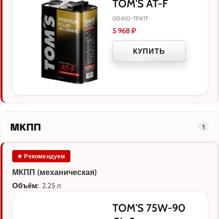
TOM'S AT-F
00410-TPATF
5 968
₽
КУПИТЬ
МКПП
1
★ Рекомендуем
МКПП (механическая)
Объём:
2.25 л
TOM'S 75W-90