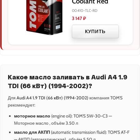
Coolant Red
00410-TLC-RD
3 147
₽
КУПИТЬ
Какое масло заливать в Audi A4 1.9
TDI (66 кВт) (1994-2002)?
Для
Audi A4 1.9 TDI (66 кВт) (1994-2002)
компания TOM'S
рекомендует:
моторное масло
(engine oil): TOM'S 5W-30-C3 —
Моторное масло , объём 3.50 л
масло для АКПП
(automatic transmission fluid): TOM'S AT-F
— АКПП (автоматическая) , объём 5.50 л