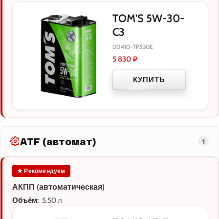
TOM'S 5W-30-
C3
00410-TP530E
5 830
₽
КУПИТЬ
ATF (автомат)
1
★ Рекомендуем
АКПП (автоматическая)
Объём:
5.50 л