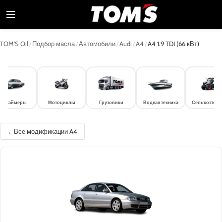
TOM'S Oil
/
Подбор масла
/
Автомобили
/
Audi
/
A4
/
A4 1.9 TDI (66 кВт)
лдтаймеры
Мотоциклы
Грузовики
Водная техника
Сельхозтехн
Все модификации A4