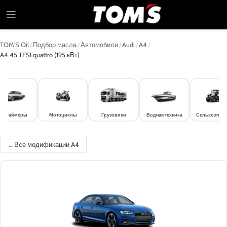
TOM'S Oil
/
Подбор масла
/
Автомобили
/
Audi
/
A4
/
A4 45 TFSI quattro (195 кВт)
лдтаймеры
Мотоциклы
Грузовики
Водная техника
Сельхозтехн
Все модификации A4