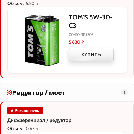
Объём:
5.20 л
TOM'S 5W-30-
C3
00410-TP530E
5 830
₽
КУПИТЬ
Редуктор / мост
1
★ Рекомендуем
Дифференциал / редуктор
Объём:
0.67 л