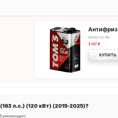
Антифриз T
00410-TLC-RD
3 147
₽
КУПИТЬ
163 л.c.) (120 кВт) (2015-2025)?
S рекомендует: