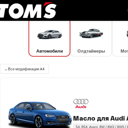
TOM'S Oil
/
Подбор масла
/
Автомобили
/
Audi
/
A4
/
A4 35 TDI (163 л.c.) (120 к
Автомобили
Олдтаймеры
Мо
Все модификации A4
Масло для Audi A
S4, RS4, Avant, 8W / 8W2 / 8W5 