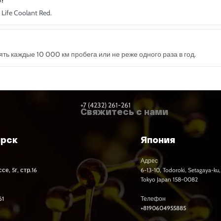
4?
ife Coolant Red.
ь каждые 10 000 км пробега или не реже одного раза в год.
+7 (4232) 261-261
Свяжитесь с нами
ярск
Япония
Адрес
е, 5г, стр.16
6-13-10, Todoroki, Setagaya-ku,
Tokyo Japan 158-0082
61
Телефон
+8190604955885