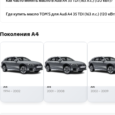
Как часто менять масло в Audi A4 35 TDI (163 л.c.) (120 кВт)?
Где купить масло TOM'S для Audi A4 35 TDI (163 л.c.) (120 кВт
Поколения A4
A4
A4
A4
1994 – 2002
2001 – 2008
2002 – 2009