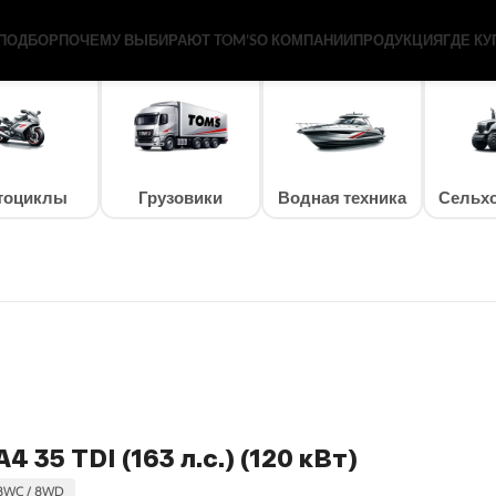
Вт)
ПОДБОР
ПОЧЕМУ ВЫБИРАЮТ TOM’S
О КОМПАНИИ
ПРОДУКЦИЯ
ГДЕ КУ
тоциклы
Грузовики
Водная техника
Сельхо
4 35 TDI (163 л.c.) (120 кВт)
/ 8WC / 8WD