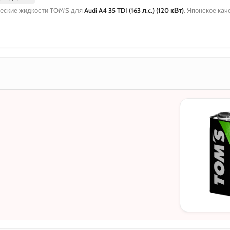
еские жидкости TOM'S для
Audi A4 35 TDI (163 л.c.) (120 кВт)
. Японское ка
МОТОРНЫЕ
0W-20
5W-30
10W-40
5W-30 C3
5W-30 DL-1
0W-20 PAO
0W-20 Hybri
5W-40
0W-30
0W-30 DL-1