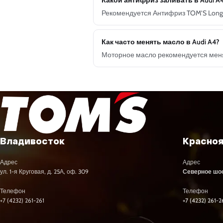
Какой антифриз заливать в Audi A
Рекомендуется Антифриз TOM’S Long L
Как часто менять масло в Audi A4?
Моторное масло рекомендуется менят
Владивосток
Красно
Адрес
Адрес
ул. 1-я Круговая, д. 25А, оф. 309
Северное шосс
Телефон
Телефон
+7 (4232) 261-261
+7 (4232) 261-2