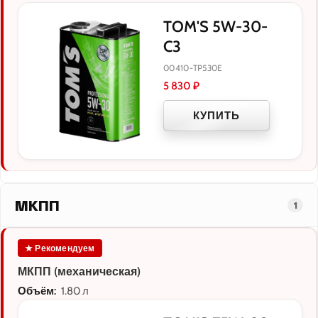
TOM'S 5W-30-
C3
00410-TP530E
5 830
₽
КУПИТЬ
МКПП
1
★ Рекомендуем
МКПП (механическая)
Объём:
1.80 л