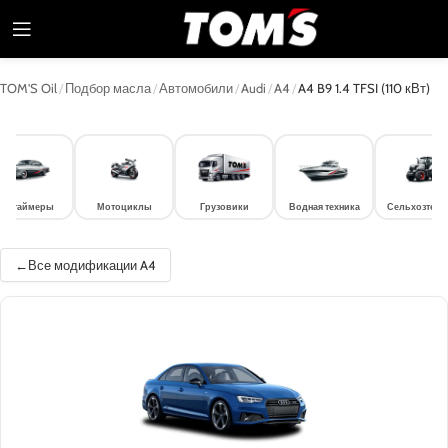
TOM'S Oil
/
Подбор масла
/
Автомобили
/
Audi
/
A4
/
A4 B9 1.4 TFSI (110 кВт)
лдтаймеры
Мотоциклы
Грузовики
Водная техника
Сельхозтехн
Все модификации A4