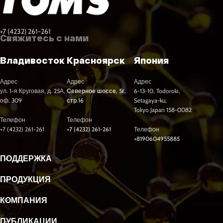
+7 (4232) 261-261
Свяжитесь с нами
Владивосток
Красноярск
Япония
Адрес
Адрес
Адрес
ул. 1-я Круговая, д. 25А,
Северное шоссе, 5г,
6-13-10, Todoroki,
оф. 309
стр.16
Setagaya-ku,
Tokyo Japan 158-0082
Телефон
Телефон
+7 (4232) 261-261
+7 (4232) 261-261
Телефон
+8190604955885
ПОДДЕРЖКА
ПРОДУКЦИЯ
КОМПАНИЯ
ПУБЛИКАЦИИ