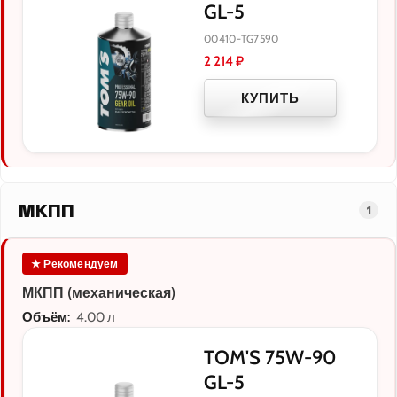
GL-5
00410-TG7590
2 214
₽
КУПИТЬ
МКПП
1
★ Рекомендуем
МКПП (механическая)
Объём:
4.00 л
TOM'S 75W-90
GL-5