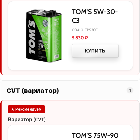
TOM'S 5W-30-
C3
00410-TP530E
5 830
₽
КУПИТЬ
CVT (вариатор)
1
★ Рекомендуем
Вариатор (CVT)
TOM'S 75W-90