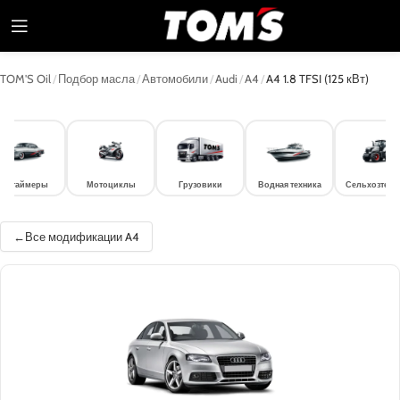
TOM'S Oil
/
Подбор масла
/
Автомобили
/
Audi
/
A4
/
A4 1.8 TFSI (125 кВт)
лдтаймеры
Мотоциклы
Грузовики
Водная техника
Сельхозтехн
Все модификации A4