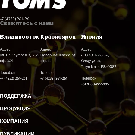
+7 (4232) 261-261
Свяжитесь с нами
Владивосток
Красноярск
Япония
Адрес
Адрес
Адрес
ул. 1-я Круговая, д. 25А,
Северное шоссе, 5г,
6-13-10, Todoroki,
оф. 309
стр.16
Setagaya-ku,
Tokyo Japan 158-0082
Телефон
Телефон
+7 (4232) 261-261
+7 (4232) 261-261
Телефон
+8190604955885
ПОДДЕРЖКА
ПРОДУКЦИЯ
КОМПАНИЯ
ПУБЛИКАЦИИ