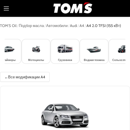
TOM'S Oil
/
Подбор масла
/
Автомобили
/
Audi
/
A4
/
A4 2.0 TFSI (155 кВт)
лдтаймеры
Мотоциклы
Грузовики
Водная техника
Сельхозтехн
Все модификации A4