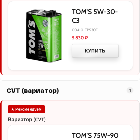
TOM'S 5W-30-
C3
00410-TP530E
5 830
₽
КУПИТЬ
CVT (вариатор)
1
★ Рекомендуем
Вариатор (CVT)
TOM'S 75W-90