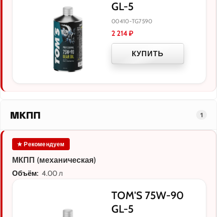
GL-5
00410-TG7590
2 214
₽
КУПИТЬ
МКПП
1
★ Рекомендуем
МКПП (механическая)
Объём:
4.00 л
TOM'S 75W-90
GL-5