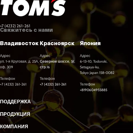
+7 (4232) 261-261
Свяжитесь с нами
Владивосток
Красноярск
Япония
Адрес
Адрес
Адрес
ул. 1-я Круговая, д. 25А,
Северное шоссе, 5г,
6-13-10, Todoroki,
оф. 309
стр.16
Setagaya-ku,
Tokyo Japan 158-0082
Телефон
Телефон
+7 (4232) 261-261
+7 (4232) 261-261
Телефон
+8190604955885
ПОДДЕРЖКА
ПРОДУКЦИЯ
КОМПАНИЯ