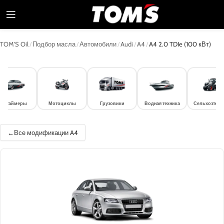
TOM'S Oil
/
Подбор масла
/
Автомобили
/
Audi
/
A4
/
A4 2.0 TDIe (100 кВт)
лдтаймеры
Мотоциклы
Грузовики
Водная техника
Сельхозтехн
Все модификации A4