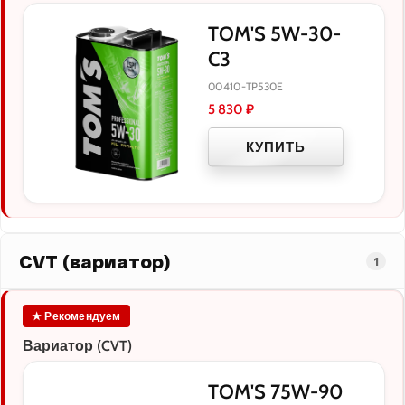
TOM'S 5W-30-
C3
00410-TP530E
5 830
₽
КУПИТЬ
CVT (вариатор)
1
★ Рекомендуем
Вариатор (CVT)
TOM'S 75W-90