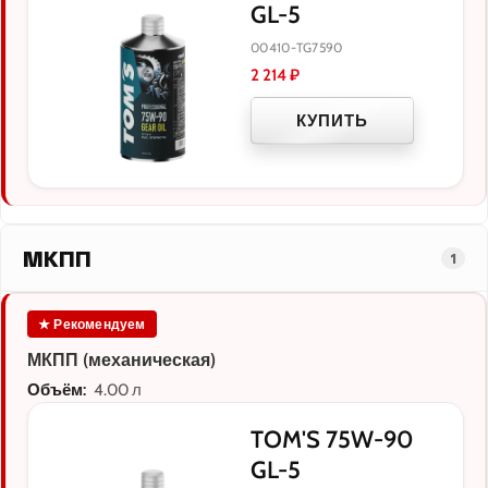
GL-5
00410-TG7590
2 214
₽
КУПИТЬ
МКПП
1
★ Рекомендуем
МКПП (механическая)
Объём:
4.00 л
TOM'S 75W-90
GL-5