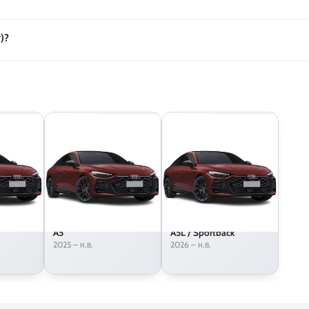
)?
A5
A5L / Sportback
2025 – н.в.
2026 – н.в.