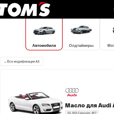
TOM'S Oil
/
Подбор масла
/
Автомобили
/
Audi
/
A5
/
A5 Cabriolet 2.0 TDI (125 к
Автомобили
Олдтаймеры
Мо
Все модификации A5
Масло для Audi A
S5, RS5 Cabriolet, 8F7