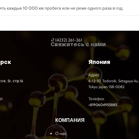
ь каждые 10 000 км пробега или не реже одного раза в год.
+7 (4232) 261-261
Свяжитесь с нами
ярск
Япония
Адрес
е, 5г, стр.16
6-13-10, Todoroki, Setagaya-ku,
Tokyo Japan 158-0082
61
Телефон
+8190604955885
КОМПАНИЯ
О нас