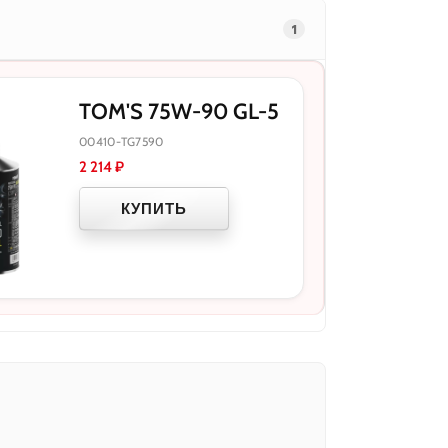
1
TOM'S 75W-90 GL-5
00410-TG7590
2 214
₽
КУПИТЬ