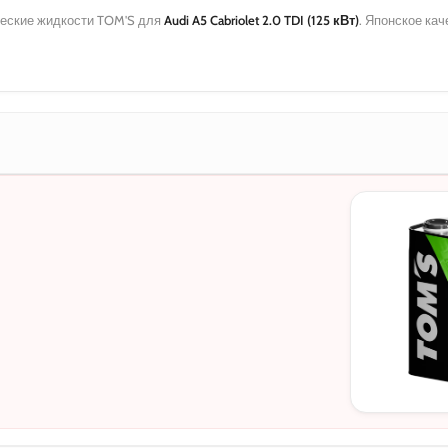
еские жидкости TOM'S для
Audi A5 Cabriolet 2.0 TDI (125 кВт)
. Японское ка
МОТОРНЫЕ
0W-20
5W-30
10W-40
5W-30 C3
5W-30 DL-1
0W-20 PAO
0W-20 Hybri
5W-40
0W-30
0W-30 DL-1