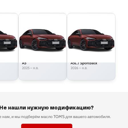
A5
A5L / Sportback
2025 – н.в.
2026 – н.в.
Не нашли нужную модификацию?
 нам, и мы подберём масло TOM'S для вашего автомобиля.