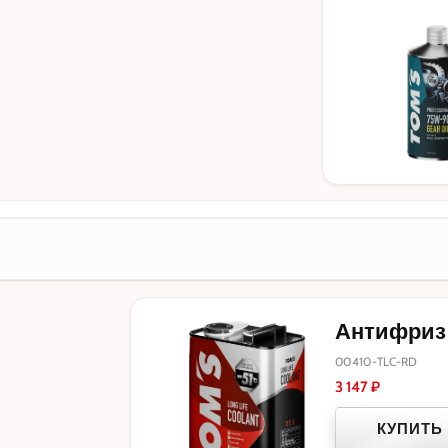
Антифриз T
00410-TLC-RD
3 147
₽
КУПИТЬ