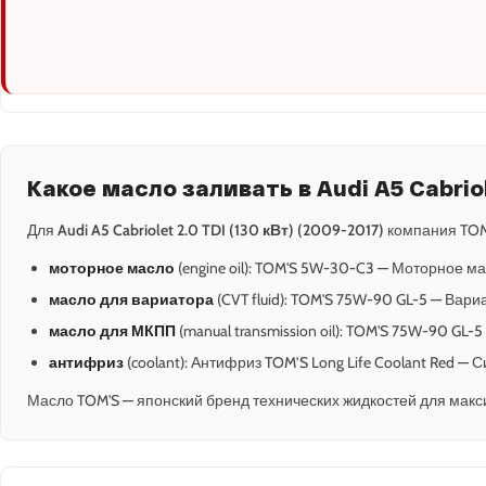
Какое масло заливать в Audi A5 Cabriol
Для
Audi A5 Cabriolet 2.0 TDI (130 кВт) (2009-2017)
компания TOM
моторное масло
(engine oil): TOM'S 5W-30-C3 — Моторное ма
масло для вариатора
(CVT fluid): TOM'S 75W-90 GL-5 — Вари
масло для МКПП
(manual transmission oil): TOM'S 75W-90 GL
антифриз
(coolant): Антифриз TOM’S Long Life Coolant Red —
Масло TOM'S — японский бренд технических жидкостей для макс