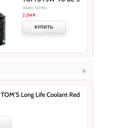
00410-TG7590
2 214
₽
КУПИТЬ
1
OM’S Long Life Coolant Red