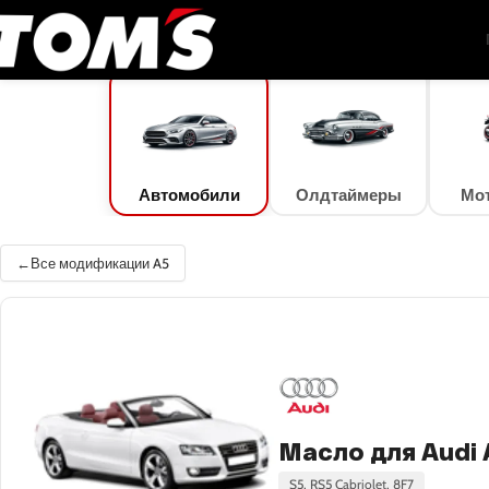
TOM'S Oil
/
Подбор масла
/
Автомобили
/
Audi
/
A5
/
A5 Cabriolet 2.0 TDI (130 к
Автомобили
Олдтаймеры
Мо
Все модификации A5
Масло для Audi A
S5, RS5 Cabriolet, 8F7