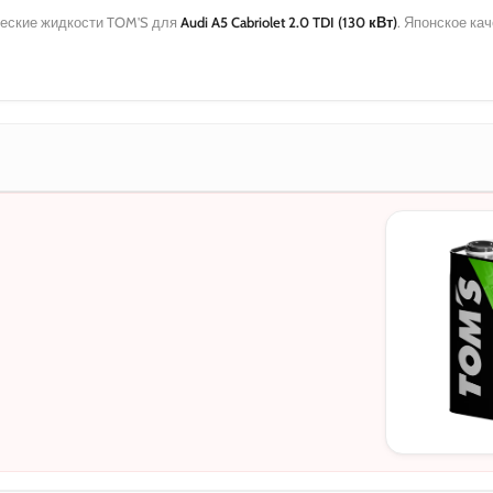
еские жидкости TOM'S для
Audi A5 Cabriolet 2.0 TDI (130 кВт)
. Японское ка
МОТОРНЫЕ
0W-20
5W-30
10W-40
5W-30 C3
5W-30 DL-1
0W-20 PAO
0W-20 Hybri
5W-40
0W-30
0W-30 DL-1