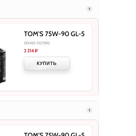
1
TOM'S 75W-90 GL-5
00410-TG7590
2 214
₽
КУПИТЬ
1
TOM'S 75W-90 GL-5