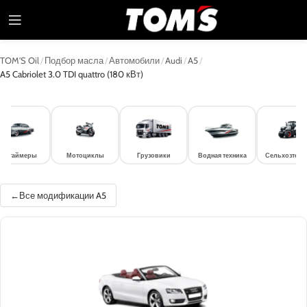
TOM'S Oil
/
Подбор масла
/
Автомобили
/
Audi
/
A5
/
A5 Cabriolet 3.0 TDI quattro (180 кВт)
лдтаймеры
Мотоциклы
Грузовики
Водная техника
Сельхозтехн
Все модификации A5