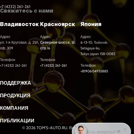
+7 (4232) 261-261
Свяжитесь с нами
Владивосток
Красноярск
Япония
Адрес
Адрес
Адрес
ул. 1-я Круговая, д. 25А,
Северное шоссе, 5г,
6-13-10, Todoroki,
оф. 309
стр.16
Setagaya-ku,
Tokyo Japan 158-0082
Телефон
Телефон
+7 (4232) 261-261
+7 (4232) 261-261
Телефон
+8190604955885
ПОДДЕРЖКА
ПРОДУКЦИЯ
КОМПАНИЯ
ПУБЛИКАЦИИ
© 2026 TOM'S-AUTO.RU. Все права защищены.
×
Подобрать масло? 🛢️