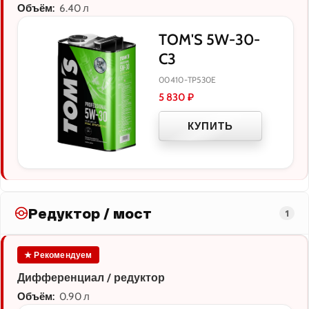
Объём:
6.40 л
TOM'S 5W-30-
C3
00410-TP530E
5 830
₽
КУПИТЬ
Редуктор / мост
1
★ Рекомендуем
Дифференциал / редуктор
Объём:
0.90 л