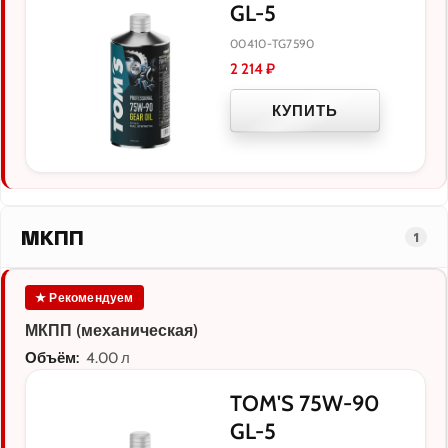
GL-5
00410-TG7590
2 214
₽
КУПИТЬ
МКПП
1
★ Рекомендуем
МКПП (механическая)
Объём:
4.00 л
TOM'S 75W-90
GL-5