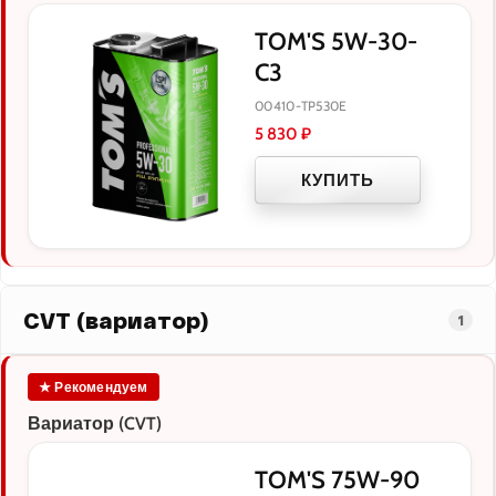
TOM'S 5W-30-
C3
00410-TP530E
5 830
₽
КУПИТЬ
CVT (вариатор)
1
★ Рекомендуем
Вариатор (CVT)
TOM'S 75W-90