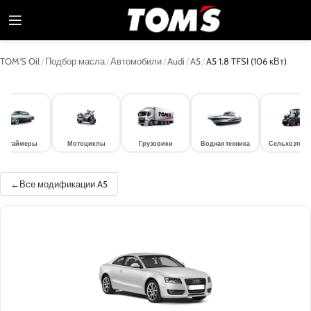
TOM'S Oil
/
Подбор масла
/
Автомобили
/
Audi
/
A5
/
A5 1.8 TFSI (106 кВт)
лдтаймеры
Мотоциклы
Грузовики
Водная техника
Сельхозтехн
Все модификации A5