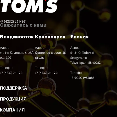
+7 (4232) 261-261
Свяжитесь с нами
Владивосток
Красноярск
Япония
Адрес
Адрес
Адрес
ул. 1-я Круговая, д. 25А,
Северное шоссе, 5г,
6-13-10, Todoroki,
оф. 309
стр.16
Setagaya-ku,
Tokyo Japan 158-0082
Телефон
Телефон
+7 (4232) 261-261
+7 (4232) 261-261
Телефон
+8190604955885
ПОДДЕРЖКА
ПРОДУКЦИЯ
КОМПАНИЯ